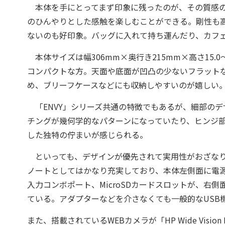
本体を手にとってまず印象に残ったのが、その質感の
のひんやりとした感触を楽しむことができる。剛性も
ないのも好印象。バッグに入れて持ち運んだり、カフ
本体サイズは幅306mm×奥行き215mm×高さ15.0～1
コンパクトな方。天面や底面が凹凸の少ないフラット
め、ブリーフケースなどにも収納しやすいのが嬉しい
「ENVY」シリーズ共通の特徴でもあるが、細部の
チングが幾何学的なパターンになっていたり、ヒンジ
した独特の佇まいが感じられる。
といっても、デザインが優先されて実用性がおざなり
ノートとしてはかなり充実しており、本体左側面に電源コネ
入力コンボポート、MicroSDカードスロットが、右側面には音量
ている。アダプターなどを介さなくても一般的なUSB
また、搭載されているWEBカメラが「HP Wide Vision 