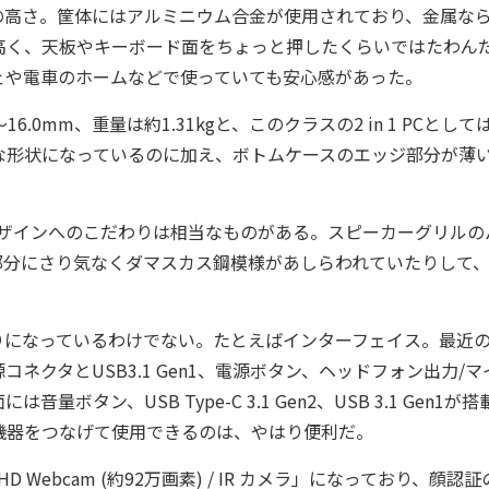
高さ。筐体にはアルミニウム合金が使用されており、金属な
高く、天板やキーボード面をちょっと押したくらいではたわん
ェや電車のホームなどで使っていても安心感があった。
6.0mm、重量は約1.31kgと、このクラスの2 in 1 PCとして
な形状になっているのに加え、ボトムケースのエッジ部分が薄
。
デザインへのこだわりは相当なものがある。スピーカーグリルの
部分にさり気なくダマスカス鋼模様があしらわれていたりして
になっているわけでない。たとえばインターフェイス。最近
クタとUSB3.1 Gen1、電源ボタン、ヘッドフォン出力/マ
ボタン、USB Type-C 3.1 Gen2、USB 3.1 Gen1が
機器をつなげて使用できるのは、やはり便利だ。
HD Webcam (約92万画素) / IR カメラ」になっており、顔認