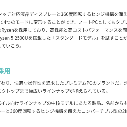
型タッチ対応液晶ディスプレーと360度回転するヒンジ機構を備
わせて4つのモードに変形することができ、ノートPCとしてもタブ
Ryzenを採用しており、高性能と高コストパフォーマンスを
en 5 2500Uを搭載した「スタンダードモデル」を試すこと
していこう。
採用
だわり、快適な操作性を追求したプレミアムPCのブランドだ。
スクトップまで幅広いラインナップが揃えられている。
バイル向けラインナップの中核モデルにあたる製品。名前から
ーと360度回転するヒンジ機構を備えたコンバーチブル型の2in1