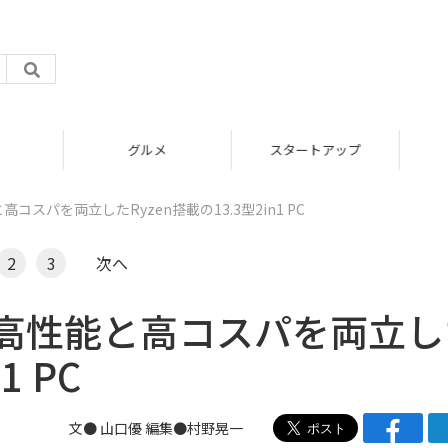
グルメ
スタートアップ
能と高コスパを両立したRyzen搭載の13.3型2in1 PC
2
3
次へ
360」高性能と高コスパを両立
1 PC
文● 山口優 編集●村野晃一