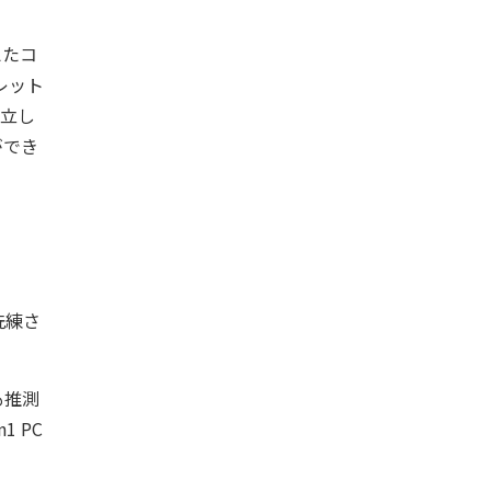
えたコ
レット
両立し
ができ
洗練さ
も推測
 PC