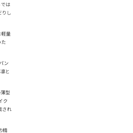
らでは
だりし
は軽量
いた
パン
、凛と
の薄型
イク
搭載され
証の精