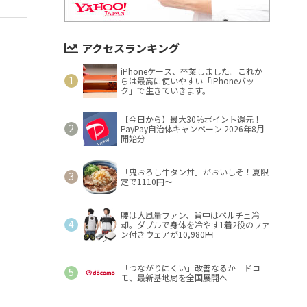
アクセスランキング
iPhoneケース、卒業しました。これか
らは最高に使いやすい「iPhoneバッ
ク」で生きていきます。
【今日から】最大30％ポイント還元！
PayPay自治体キャンペーン 2026年8月
開始分
「鬼おろし牛タン丼」がおいしそ！夏限
定で1110円～
腰は大風量ファン、背中はペルチェ冷
却。ダブルで身体を冷やす1着2役のファ
ン付きウェアが10,980円
「つながりにくい」改善なるか ドコ
モ、最新基地局を全国展開へ