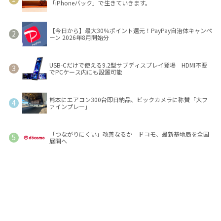
「iPhoneバック」で生きていきます。
【今日から】最大30％ポイント還元！PayPay自治体キャンペ
ーン 2026年8月開始分
USB-Cだけで使える9.2型サブディスプレイ登場 HDMI不要
でPCケース内にも設置可能
熊本にエアコン300台即日納品、ビックカメラに称賛「大フ
ァインプレー」
「つながりにくい」改善なるか ドコモ、最新基地局を全国
展開へ