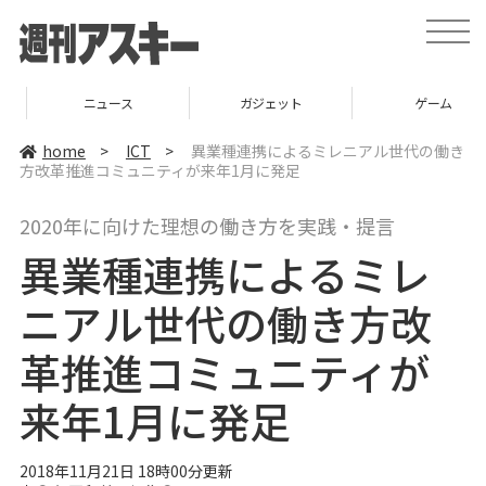
t
o
g
g
l
ニュース
ガジェット
ゲーム
e
n
a
home
>
ICT
>
異業種連携によるミレニアル世代の働き
v
方改革推進コミュニティが来年1月に発足
i
g
a
2020年に向けた理想の働き方を実践・提言
t
i
異業種連携によるミレ
o
n
ニアル世代の働き方改
革推進コミュニティが
来年1月に発足
2018年11月21日 18時00分更新