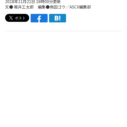
2018年11月21日 16時00分更新
文● 梶井工太郎 編集●南田ゴウ／ASCII編集部