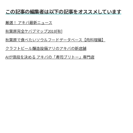
この記事の編集者は以下の記事をオススメしています
厳選！ アキバ最新ニュース
秋葉原完全ケバブマップ2018[秋]
秋葉原で食べたいソウルフードデータベース【肉料理編】
クラフトビール醸造設備アリのアキバの新店舗
AIが値段を決める アキバの「寿司ブリトー」専門店