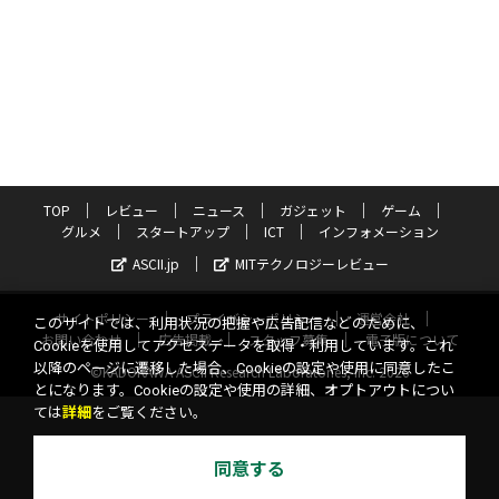
TOP
レビュー
ニュース
ガジェット
ゲーム
グルメ
スタートアップ
ICT
インフォメーション
ASCII.jp
MITテクノロジーレビュー
サイトポリシー
プライバシーポリシー
運営会社
このサイトでは、利用状況の把握や広告配信などのために、
お問い合わせ
広告掲載
スタッフ募集
電子版について
Cookieを使用してアクセスデータを取得・利用しています。これ
以降のページに遷移した場合、Cookieの設定や使用に同意したこ
©KADOKAWA ASCII Research Laboratories, Inc. 2026
とになります。Cookieの設定や使用の詳細、オプトアウトについ
ては
詳細
をご覧ください。
同意する