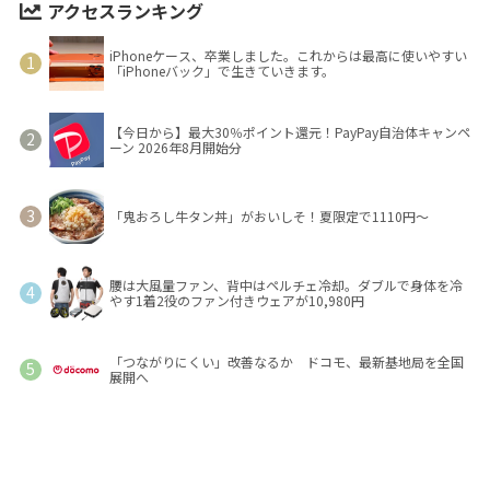
アクセスランキング
iPhoneケース、卒業しました。これからは最高に使いやすい
「iPhoneバック」で生きていきます。
【今日から】最大30％ポイント還元！PayPay自治体キャンペ
ーン 2026年8月開始分
「鬼おろし牛タン丼」がおいしそ！夏限定で1110円～
腰は大風量ファン、背中はペルチェ冷却。ダブルで身体を冷
やす1着2役のファン付きウェアが10,980円
「つながりにくい」改善なるか ドコモ、最新基地局を全国
展開へ