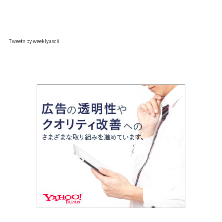
Tweets by weeklyascii