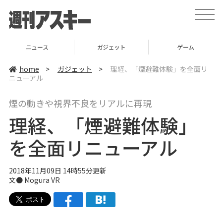
t
o
g
g
l
ニュース
ガジェット
ゲーム
e
n
a
home
>
ガジェット
>
理経、「煙避難体験」を全面リ
v
ニューアル
i
g
a
煙の動きや視界不良をリアルに再現
t
i
理経、「煙避難体験」
o
n
を全面リニューアル
2018年11月09日 14時55分更新
文● Mogura VR