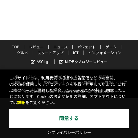
TOP
レビュー
ニュース
ガジェット
ゲーム
グルメ
スタートアップ
ICT
インフォメーション
ASCII.jp
MITテクノロジーレビュー
サイトポリシー
プライバシーポリシー
運営会社
このサイトでは、利用状況の把握や広告配信などのために、
お問い合わせ
広告掲載
スタッフ募集
電子版について
Cookieを使用してアクセスデータを取得・利用しています。これ
以降のページに遷移した場合、Cookieの設定や使用に同意したこ
©KADOKAWA ASCII Research Laboratories, Inc. 2026
とになります。Cookieの設定や使用の詳細、オプトアウトについ
ては
詳細
をご覧ください。
同意する
＞プライバシーポリシー