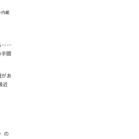
ン内蔵
る……
の手間
証があ
最近
）の