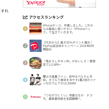
にすれ
アクセスランキング
iPhoneケース、卒業しました。これか
らは最高に使いやすい「iPhoneバッ
ク」で生きていきます。
【今日から】最大30％ポイント還元！
PayPay自治体キャンペーン 2026年8月
開始分
「鬼おろし牛タン丼」がおいしそ！夏限
定で1110円～
腰は大風量ファン、背中はペルチェ冷
却。ダブルで身体を冷やす1着2役のファ
ン付きウェアが10,980円
「つながりにくい」改善なるか ドコ
モ、最新基地局を全国展開へ