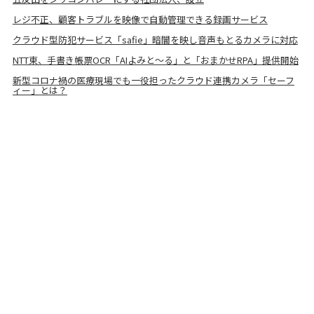
レジ不正、顧客トラブルを映像で自動管理できる録画サービス
クラウド型防犯サービス「safie」暗闇を映し音声もとるカメラに対応
NTT東、手書き帳票OCR「AIよみと～る」と「おまかせRPA」提供開始
新型コロナ禍の医療現場でも一役担ったクラウド連携カメラ「セーフ
ィー」とは？