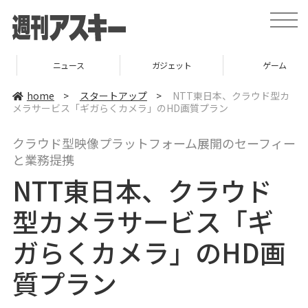
t
o
g
g
l
ニュース
ガジェット
ゲーム
e
n
a
home
>
スタートアップ
>
NTT東日本、クラウド型カ
v
メラサービス「ギガらくカメラ」のHD画質プラン
i
g
a
クラウド型映像プラットフォーム展開のセーフィー
t
i
と業務提携
o
n
NTT東日本、クラウド
型カメラサービス「ギ
ガらくカメラ」のHD画
質プラン