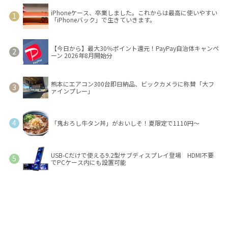
iPhoneケース、卒業しました。これからは最高に使いやすい
「iPhoneバック」で生きていきます。
【今日から】最大30％ポイント還元！PayPay自治体キャンペ
ーン 2026年8月開始分
熊本にエアコン300台即日納品、ビックカメラに称賛「大フ
ァインプレー」
「鬼おろし牛タン丼」がおいしそ！夏限定で1110円～
USB-Cだけで使える9.2型サブディスプレイ登場 HDMI不要
でPCケース内にも設置可能