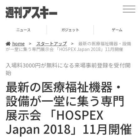
t
o
g
g
l
ニュース
ガジェット
ゲーム
e
n
a
home
>
スタートアップ
>
最新の医療福祉機器・設備
v
が一堂に集う専門展示会 「HOSPEX Japan 2018」11月開催
i
g
a
入場料3000円が無料になる来場事前登録を受付開
t
i
始
o
n
最新の医療福祉機器・
設備が一堂に集う専門
展示会 「HOSPEX
Japan 2018」11月開催