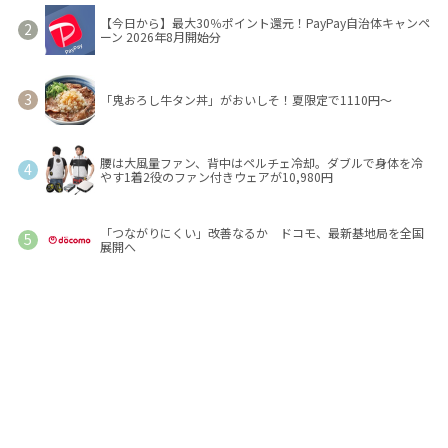
【今日から】最大30％ポイント還元！PayPay自治体キャンペ
ーン 2026年8月開始分
「鬼おろし牛タン丼」がおいしそ！夏限定で1110円～
腰は大風量ファン、背中はペルチェ冷却。ダブルで身体を冷
やす1着2役のファン付きウェアが10,980円
「つながりにくい」改善なるか ドコモ、最新基地局を全国
展開へ