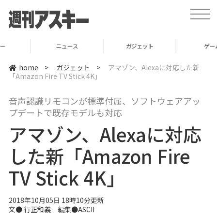
t
o
g
g
l
ニュース
ガジェット
ゲーム
e
n
a
home
>
ガジェット
>
アマゾン、Alexaに対応した新
v
「Amazon Fire TV Stick 4K」
i
g
a
音声認識リモコンが標準付属、ソフトウェアアッ
t
i
プデートで既存モデルも対応
o
n
アマゾン、Alexaに対応
した新「Amazon Fire
TV Stick 4K」
2018年10月05日 18時10分更新
文● 行正和義 編集●ASCII