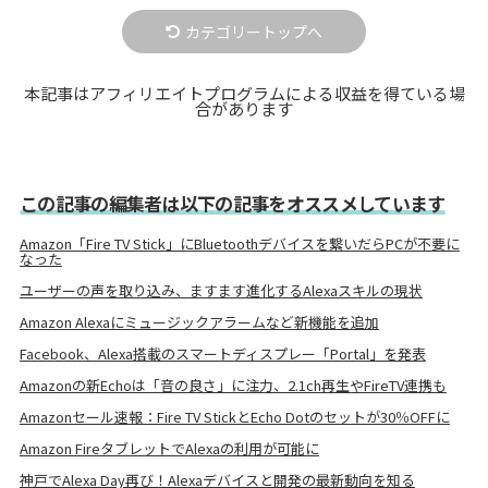
カテゴリートップへ
本記事はアフィリエイトプログラムによる収益を得ている場
合があります
この記事の編集者は以下の記事をオススメしています
Amazon「Fire TV Stick」にBluetoothデバイスを繋いだらPCが不要に
なった
ユーザーの声を取り込み、ますます進化するAlexaスキルの現状
Amazon Alexaにミュージックアラームなど新機能を追加
Facebook、Alexa搭載のスマートディスプレー「Portal」を発表
Amazonの新Echoは「音の良さ」に注力、2.1ch再生やFireTV連携も
Amazonセール速報：Fire TV StickとEcho Dotのセットが30％OFFに
Amazon FireタブレットでAlexaの利用が可能に
神戸でAlexa Day再び！Alexaデバイスと開発の最新動向を知る