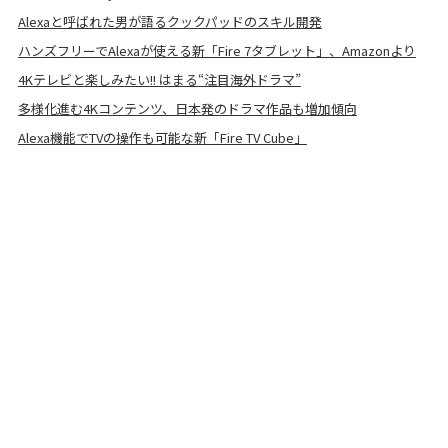
Alexaと呼ばれた男が語るクックパッドのスキル開発
ハンズフリーでAlexaが使える新「Fire 7タブレット」、Amazonより
4Kテレビと楽しみたい!! はまる“注目海外ドラマ”
多様化進む4Kコンテンツ、日本発のドラマ作品も増加傾向
Alexa機能でTVの操作も可能な新「Fire TV Cube」