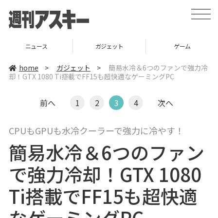
t
o
g
g
l
ニュース
ガジェット
ゲーム
e
n
a
home
>
ガジェット
>
簡易水冷＆6つのファンで強力冷
v
却！GTX 1080 Ti搭載でFF15も超快適なゲーミングPC
i
g
a
t
前へ
1
2
3
4
次へ
i
o
n
CPUもGPUも水冷クーラーで強力に冷やす！
簡易水冷＆6つのファン
で強力冷却！GTX 1080
Ti搭載でFF15も超快適
なゲーミングPC