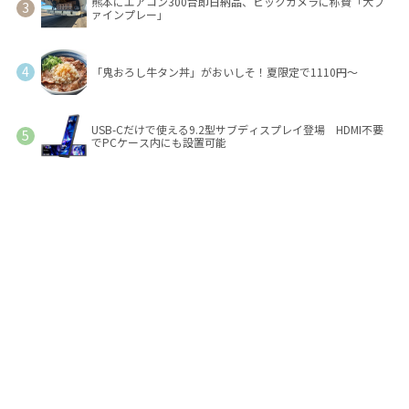
熊本にエアコン300台即日納品、ビックカメラに称賛「大フ
ァインプレー」
「鬼おろし牛タン丼」がおいしそ！夏限定で1110円～
USB-Cだけで使える9.2型サブディスプレイ登場 HDMI不要
でPCケース内にも設置可能