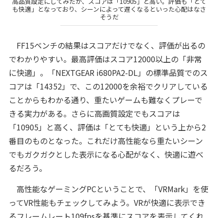
高品質設定にしてみたが、スコアは「10905」と高い。評価も「とて
も快適」となっており、シーンによって遅くなるといった心配はなさ
そうだ
FF15ベンチの結果はスコアだけでなく、評価が出るの
でわかりやすい。最高評価はスコア12000以上の「非常
に快適」。「NEXTGEAR i680PA2-DL」の標準品質でのス
コアは「14352」で、この12000を余裕でクリアしている
ことからもわかる通り、重たいゲームも難なくプレーで
きる実力がある。さらに高画質設定でもスコアは
「10905」と高く、評価は「とても快適」という上から2
番目のものとなった。これだけ高性能なら重たいシーン
でもガクガクとした表示になる心配がなく、快適に遊べ
るだろう。
高性能なゲーミングPCということで、「VRMark」を使
ってVR性能もチェックしてみよう。VRが快適に表示でき
るフレームレート109fpsを基準にスコアを表示してくれ