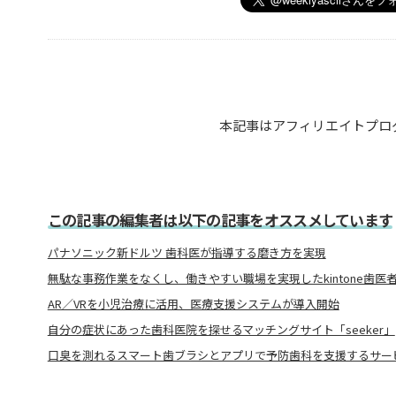
本記事はアフィリエイトプロ
この記事の編集者は以下の記事をオススメしています
パナソニック新ドルツ 歯科医が指導する磨き方を実現
無駄な事務作業をなくし、働きやすい職場を実現したkintone歯医
AR／VRを小児治療に活用、医療支援システムが導入開始
自分の症状にあった歯科医院を探せるマッチングサイト「seeker」
口臭を測れるスマート歯ブラシとアプリで予防歯科を支援するサー