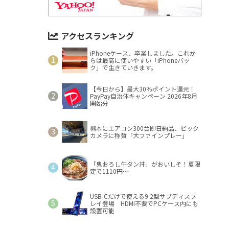
アクセスランキング
iPhoneケース、卒業しました。これか
らは最高に使いやすい「iPhoneバッ
ク」で生きていきます。
【今日から】最大30％ポイント還元！
PayPay自治体キャンペーン 2026年8月
開始分
熊本にエアコン300台即日納品、ビック
カメラに称賛「大ファインプレー」
「鬼おろし牛タン丼」がおいしそ！夏限
定で1110円～
USB-Cだけで使える9.2型サブディスプ
レイ登場 HDMI不要でPCケース内にも
設置可能