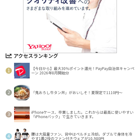
アクセスランキング
【今日から】最大30％ポイント還元！PayPay自治体キャンペ
ーン 2026年8月開始分
「鬼おろし牛タン丼」がおいしそ！夏限定で1110円～
iPhoneケース、卒業しました。これからは最高に使いやすい
「iPhoneバック」で生きていきます。
腰は大風量ファン、背中はペルチェ冷却。ダブルで身体を冷
やす1着2役のファン付きウェアが10,980円