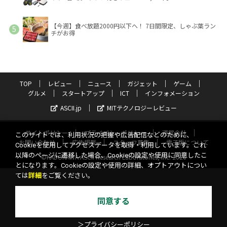
【今週】食べ放題2000円以下へ！ 7日間限定、しゃぶ葉ラン
チがお得
TOP
レビュー
ニュース
ガジェット
ゲーム
グルメ
スタートアップ
ICT
インフォメーション
ASCII.jp
MITテクノロジーレビュー
サイトポリシー
プライバシーポリシー
運営会社
このサイトでは、利用状況の把握や広告配信などのために、
お問い合わせ
広告掲載
スタッフ募集
電子版について
Cookieを使用してアクセスデータを取得・利用しています。これ
以降のページに遷移した場合、Cookieの設定や使用に同意したこ
©KADOKAWA ASCII Research Laboratories, Inc. 2026
とになります。Cookieの設定や使用の詳細、オプトアウトについ
ては
詳細
をご覧ください。
同意する
＞プライバシーポリシー