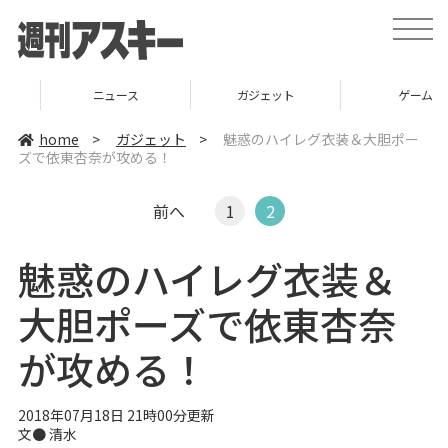
t
o
g
g
l
ニュース
ガジェット
ゲーム
e
n
a
home
>
ガジェット
>
魅惑のハイレグ衣装＆大胆ポー
v
ズで依東杏奈が攻める！
i
g
a
t
前へ
1
2
i
o
n
魅惑のハイレグ衣装＆
大胆ポーズで依東杏奈
が攻める！
2018年07月18日 21時00分更新
文● 清水