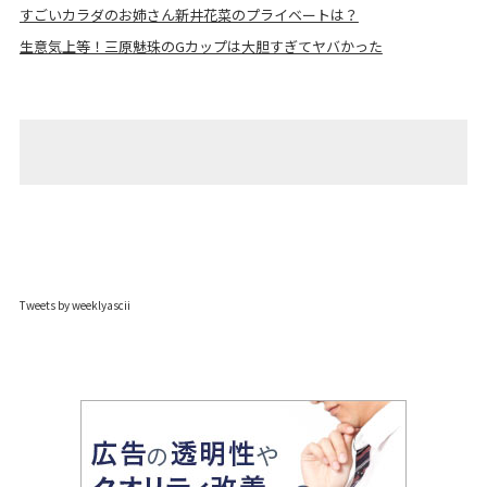
すごいカラダのお姉さん新井花菜のプライベートは？
生意気上等！三原魅珠のGカップは大胆すぎてヤバかった
Tweets by weeklyascii