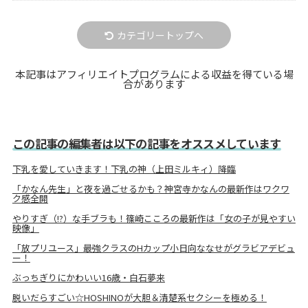
カテゴリートップへ
本記事はアフィリエイトプログラムによる収益を得ている場
合があります
この記事の編集者は以下の記事をオススメしています
下乳を愛していきます！下乳の神（上田ミルキィ）降臨
「かなん先生」と夜を過ごせるかも？神宮寺かなんの最新作はワクワ
ク感全開
やりすぎ（!?）な手ブラも！篠崎こころの最新作は「女の子が見やすい
映像」
「放プリユース」最強クラスのHカップ小日向ななせがグラビアデビュ
ー！
ぶっちぎりにかわいい16歳・白石夢来
脱いだらすごい☆HOSHINOが大胆＆清楚系セクシーを極める！