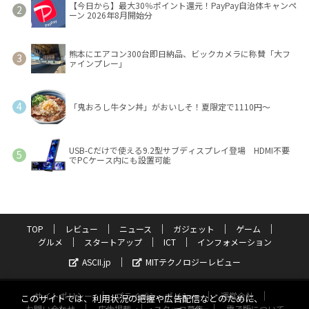
【今日から】最大30％ポイント還元！PayPay自治体キャンペ
ーン 2026年8月開始分
熊本にエアコン300台即日納品、ビックカメラに称賛「大フ
ァインプレー」
「鬼おろし牛タン丼」がおいしそ！夏限定で1110円～
USB-Cだけで使える9.2型サブディスプレイ登場 HDMI不要
でPCケース内にも設置可能
TOP
レビュー
ニュース
ガジェット
ゲーム
グルメ
スタートアップ
ICT
インフォメーション
ASCII.jp
MITテクノロジーレビュー
サイトポリシー
プライバシーポリシー
運営会社
このサイトでは、利用状況の把握や広告配信などのために、
お問い合わせ
広告掲載
スタッフ募集
電子版について