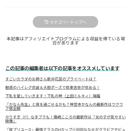
カテゴリートップへ
本記事はアフィリエイトプログラムによる収益を得ている場
合があります
この記事の編集者は以下の記事をオススメしています
すごいカラダのお姉さん新井花菜のプライベートは？
魅惑のハイレグ衣装＆大胆ポーズで依東杏奈が攻める！
下乳を愛していきます！下乳の神（上田ミルキィ）降臨
「かなん先生」と夜を過ごせるかも？神宮寺かなんの最新作はワクワ
ク感全開
やりすぎ（!?）な手ブラも！篠崎こころの最新作は「女の子が見やすい
映像」
「放プリユース」最強クラスのHカップ小日向ななせがグラビアデビュ