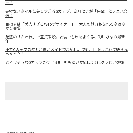
ー！
完璧なスタイルに美しすぎるGカップ、奈月セナが「先輩」とテニス合
宿！
目指すは「美人すぎるWebデザイナー」 大人の魅力あふれる高坂ゆ
かり登場
魅惑の「たわわ」で童貞瞬殺。衣装でも攻めまくる、彩川ひなの最新
作
圧巻Gカップの深井彩夏がメイドでお給仕。でも、目隠しされて縛られ
ちゃった！
とろけそうなGカップがすげぇ!! ももゆいが5年ぶりにグラビア復帰
Tweets by weeklyascii