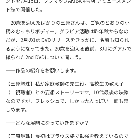
ントを7月15日、ソフマップAKIBA 4号店 アミューズメン
ト館で開催した。
20歳を迎えたばかりの三原さんは、ご覧のとおりの小
柄＆むっちりボディー。グラビア活動は昨年秋からなの
だが、2月の1st DVDリリースをきっかに、名前も知られ
るようになってきた。20歳を迎える直前、3月にグアムで
撮られた2nd DVDについて聞こう。
——作品の紹介をお願いします。
【三原魅珠】私が家庭教師の先生役。高校生の教え子
（＝視聴者）との妄想ストーリーです。10代最後の映像
なのですが、フレッシュで、しかも大人っぽい一面も楽
しめます。
——どんな展開になっていきますか？
【三原魅珠】最初はブラウス姿で勉強を教えているので