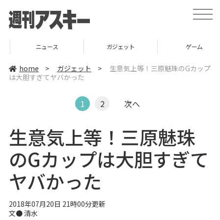
t
o
g
g
l
ニュース
ガジェット
ゲーム
e
n
a
home
>
ガジェット
>
生意気上等！三原魅珠のGカップ
v
は大胆すぎてヤバかった
i
g
a
t
1
2
次へ
i
o
n
生意気上等！三原魅珠
のGカップは大胆すぎて
ヤバかった
2018年07月20日 21時00分更新
文● 清水