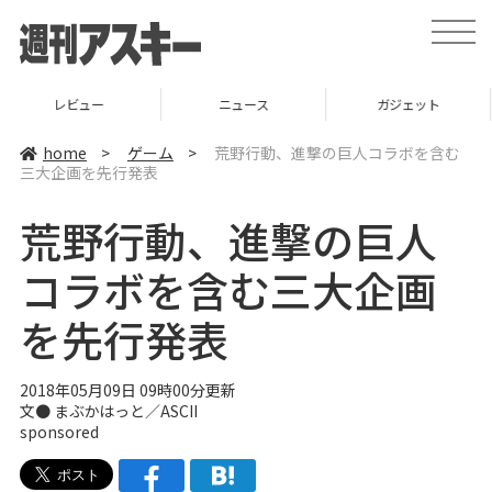
t
o
g
g
l
ニュース
ガジェット
ゲーム
e
n
a
home
>
ゲーム
>
荒野行動、進撃の巨人コラボを含む
v
三大企画を先行発表
i
g
a
荒野行動、進撃の巨人
t
i
o
コラボを含む三大企画
n
を先行発表
2018年05月09日 09時00分更新
文● まぶかはっと／ASCII
sponsored