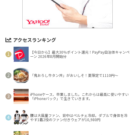
アクセスランキング
【今日から】最大30％ポイント還元！PayPay自治体キャンペ
ーン 2026年8月開始分
「鬼おろし牛タン丼」がおいしそ！夏限定で1110円～
iPhoneケース、卒業しました。これからは最高に使いやすい
「iPhoneバック」で生きていきます。
腰は大風量ファン、背中はペルチェ冷却。ダブルで身体を冷
やす1着2役のファン付きウェアが10,980円