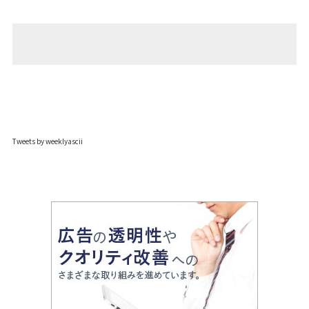
Tweets by weeklyascii