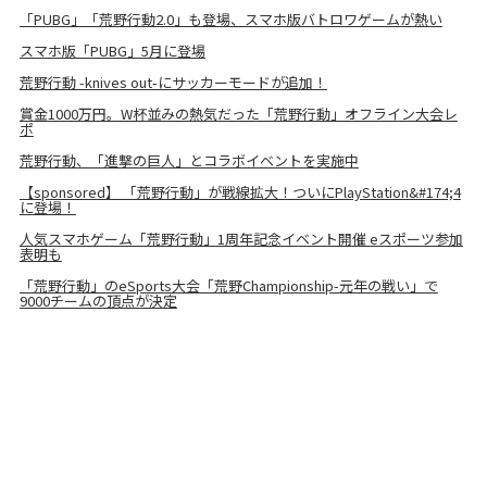
「PUBG」「荒野行動2.0」も登場、スマホ版バトロワゲームが熱い
スマホ版「PUBG」5月に登場
荒野行動 -knives out-にサッカーモードが追加！
賞金1000万円。W杯並みの熱気だった「荒野行動」オフライン大会レ
ポ
荒野行動、「進撃の巨人」とコラボイベントを実施中
【sponsored】 「荒野行動」が戦線拡大！ついにPlayStation&#174;4
に登場！
人気スマホゲーム「荒野行動」1周年記念イベント開催 eスポーツ参加
表明も
「荒野行動」のeSports大会「荒野Championship-元年の戦い」で
9000チームの頂点が決定