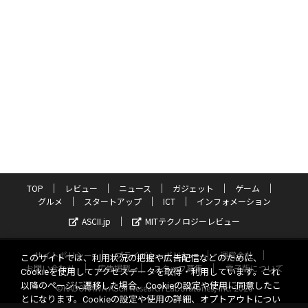
TOP
レビュー
ニュース
ガジェット
ゲーム
グルメ
スタートアップ
ICT
インフォメーション
ASCII.jp
MITテクノロジーレビュー
サイトポリシー
プライバシーポリシー
運営会社
このサイトでは、利用状況の把握や広告配信などのために、
お問い合わせ
広告掲載
スタッフ募集
電子版について
Cookieを使用してアクセスデータを取得・利用しています。これ
以降のページに遷移した場合、Cookieの設定や使用に同意したこ
©KADOKAWA ASCII Research Laboratories, Inc. 2026
とになります。Cookieの設定や使用の詳細、オプトアウトについ