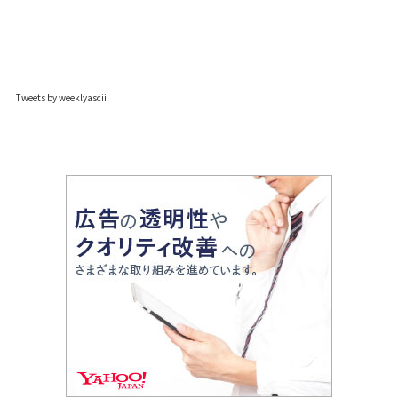
Tweets by weeklyascii