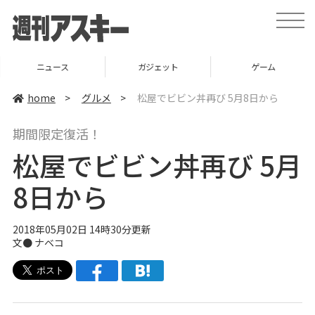
t
o
g
g
l
ニュース
ガジェット
ゲーム
e
n
a
home
>
グルメ
>
松屋でビビン丼再び 5月8日から
v
i
g
期間限定復活！
a
t
松屋でビビン丼再び 5月
i
o
n
8日から
2018年05月02日 14時30分更新
文●
ナベコ