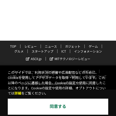
TOP
レビュー
ニュース
ガジェット
ゲーム
グルメ
スタートアップ
ICT
インフォメーション
ASCII.jp
MITテクノロジーレビュー
サイトポリシー
プライバシーポリシー
運営会社
このサイトでは、利用状況の把握や広告配信などのために、
お問い合わせ
広告掲載
スタッフ募集
電子版について
Cookieを使用してアクセスデータを取得・利用しています。これ
以降のページに遷移した場合、Cookieの設定や使用に同意したこ
©KADOKAWA ASCII Research Laboratories, Inc. 2026
とになります。Cookieの設定や使用の詳細、オプトアウトについ
ては
詳細
をご覧ください。
同意する