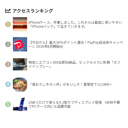
アクセスランキング
iPhoneケース、卒業しました。これからは最高に使いやすい
「iPhoneバック」で生きていきます。
【今日から】最大30％ポイント還元！PayPay自治体キャンペ
ーン 2026年8月開始分
熊本にエアコン300台即日納品、ビックカメラに称賛「大フ
ァインプレー」
「鬼おろし牛タン丼」がおいしそ！夏限定で1110円～
USB-Cだけで使える9.2型サブディスプレイ登場 HDMI不要
でPCケース内にも設置可能