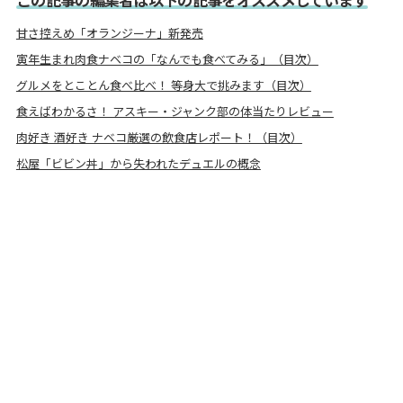
甘さ控えめ「オランジーナ」新発売
寅年生まれ肉食ナベコの「なんでも食べてみる」（目次）
グルメをとことん食べ比べ！ 等身大で挑みます（目次）
食えばわかるさ！ アスキー・ジャンク部の体当たりレビュー
肉好き 酒好き ナベコ厳選の飲食店レポート！（目次）
松屋「ビビン丼」から失われたデュエルの概念