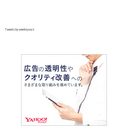
Tweets by weeklyascii