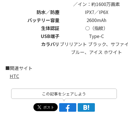
／イン：約1600万画素
防水／防塵
IPX7／IP6X
バッテリー容量
2600mAh
生体認証
○（指紋）
USB端子
Type-C
カラバリ
ブリリアント ブラック、サファ
ブルー、アイス ホワイト
■関連サイト
HTC
この記事をシェアしよう