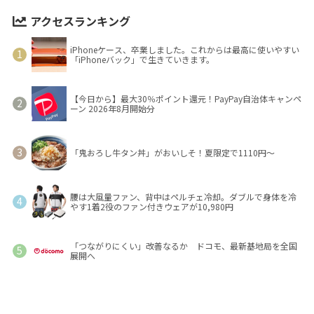
アクセスランキング
iPhoneケース、卒業しました。これからは最高に使いやすい
「iPhoneバック」で生きていきます。
【今日から】最大30％ポイント還元！PayPay自治体キャンペ
ーン 2026年8月開始分
「鬼おろし牛タン丼」がおいしそ！夏限定で1110円～
腰は大風量ファン、背中はペルチェ冷却。ダブルで身体を冷
やす1着2役のファン付きウェアが10,980円
「つながりにくい」改善なるか ドコモ、最新基地局を全国
展開へ