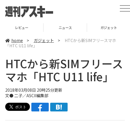
t
o
g
g
l
ニュース
ガジェット
ゲーム
e
n
a
home
>
ガジェット
>
HTCから新SIMフリースマホ
v
「HTC U11 life」
i
g
a
HTCから新SIMフリース
t
i
o
マホ「HTC U11 life」
n
2018年03月08日 20時25分更新
文● 二子／ASCII編集部