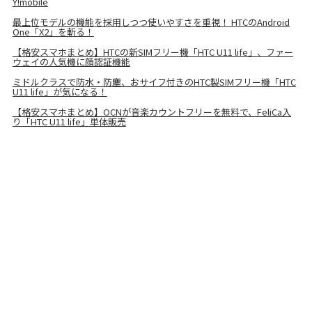
Y!mobile
最上位モデルの機能を採用しつつ使いやすさを重視！ HTCのAndroid
One「X2」を斬る！
【格安スマホまとめ】HTCの新SIMフリー機「HTC U11 life」、ファー
ウェイの人気機に顔認証機能
ミドルクラスで防水・防塵、おサイフ付きのHTC製SIMフリー機「HTC
U11 life」が気になる！
【格安スマホまとめ】OCNが音楽カウントフリーを無料で、FeliCa入
り「HTC U11 life」単体販売