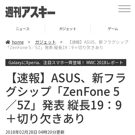
t
o
g
g
l
ニュース
ガジェット
ゲーム
e
n
a
home
>
ガジェット
>
【速報】ASUS、新フラグシップ
v
「ZenFone 5／5Z」発表 縦長19：9＋切り欠きあり
i
g
a
GalaxyにXperia、注目スマホ一斉登場！ MWC 2018レポート
t
i
o
【速報】ASUS、新フラ
n
グシップ「ZenFone 5
／5Z」発表 縦長19：9
＋切り欠きあり
2018年02月28日 04時20分更新