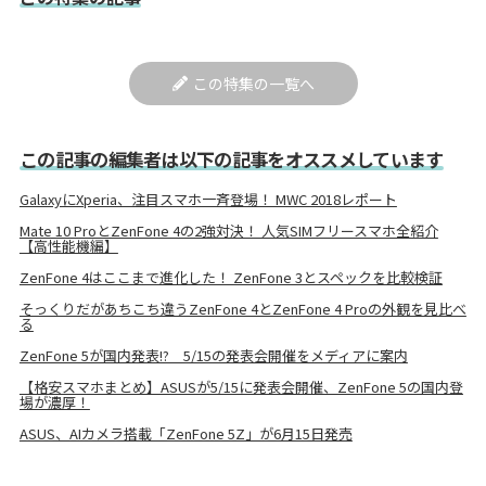
この特集の一覧へ
この記事の編集者は以下の記事をオススメしています
GalaxyにXperia、注目スマホ一斉登場！ MWC 2018レポート
Mate 10 ProとZenFone 4の2強対決！ 人気SIMフリースマホ全紹介
【高性能機編】
ZenFone 4はここまで進化した！ ZenFone 3とスペックを比較検証
そっくりだがあちこち違うZenFone 4とZenFone 4 Proの外観を見比べ
る
ZenFone 5が国内発表!? 5/15の発表会開催をメディアに案内
【格安スマホまとめ】ASUSが5/15に発表会開催、ZenFone 5の国内登
場が濃厚！
ASUS、AIカメラ搭載「ZenFone 5Z」が6月15日発売