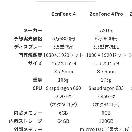
ZenFone 4
ZenFone 4 Pro
Z
メーカー
ASUS
予想実売価格
5万6800円
8万9800円
ディスプレー
5.5型液晶
5.5型有機EL
画面解像度
1080×1920ドット
1080×1920ドット
サイズ
75.2×155.4
75.6×156.9
×7.5mm
×7.6mm
重量
165g
175g
CPU
Snapdragon 660
Snapdragon 835
2.2GHz
2.45GHz
（オクタコア）
（オクタコア）
内蔵メモリー
6GB
6GB
内蔵ストレージ
64GB
128GB
外部メモリー
microSDXC（最大2TB