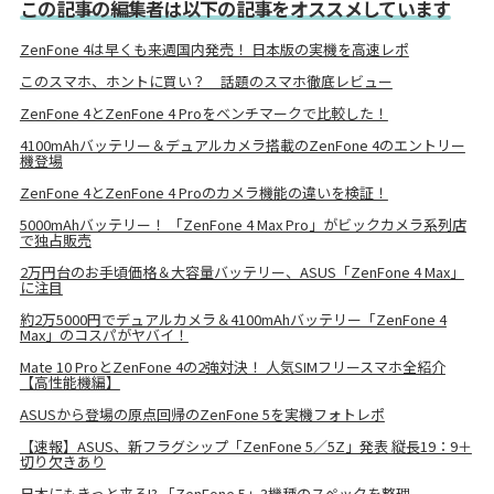
この記事の編集者は以下の記事をオススメしています
ZenFone 4は早くも来週国内発売！ 日本版の実機を高速レポ
このスマホ、ホントに買い？ 話題のスマホ徹底レビュー
ZenFone 4とZenFone 4 Proをベンチマークで比較した！
4100mAhバッテリー＆デュアルカメラ搭載のZenFone 4のエントリー
機登場
ZenFone 4とZenFone 4 Proのカメラ機能の違いを検証！
5000mAhバッテリー！ 「ZenFone 4 Max Pro」がビックカメラ系列店
で独占販売
2万円台のお手頃価格＆大容量バッテリー、ASUS「ZenFone 4 Max」
に注目
約2万5000円でデュアルカメラ＆4100mAhバッテリー「ZenFone 4
Max」のコスパがヤバイ！
Mate 10 ProとZenFone 4の2強対決！ 人気SIMフリースマホ全紹介
【高性能機編】
ASUSから登場の原点回帰のZenFone 5を実機フォトレポ
【速報】ASUS、新フラグシップ「ZenFone 5／5Z」発表 縦長19：9＋
切り欠きあり
日本にもきっと来る!? 「ZenFone 5」3機種のスペックを整理