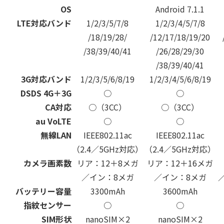
OS
Android 7.1.1
LTE対応バンド
1/2/3/5/7/8
1/2/3/4/5/7/8
/18/19/28/
/12/17/18/19/20
/38/39/40/41
/26/28/29/30
/38/39/40/41
3G対応バンド
1/2/3/5/6/8/19
1/2/3/4/5/6/8/19
DSDS 4G＋3G
○
○
CA対応
○（3CC）
○（3CC）
au VoLTE
○
○
無線LAN
IEEE802.11ac
IEEE802.11ac
（2.4／5GHz対応）
（2.4／5GHz対応）
カメラ画素数
リア：12＋8メガ
リア：12＋16メガ
／イン：8メガ
／イン：8メガ
バッテリー容量
3300mAh
3600mAh
指紋センサー
○
○
SIM形状
nanoSIM×2
nanoSIM×2