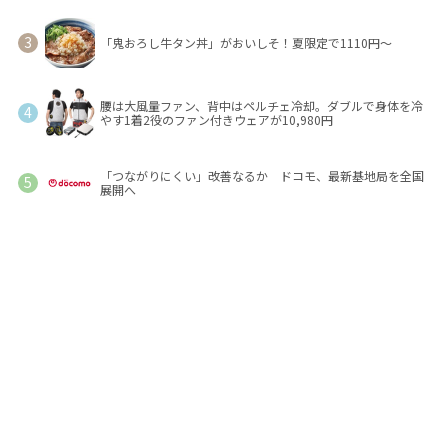
「鬼おろし牛タン丼」がおいしそ！夏限定で1110円～
腰は大風量ファン、背中はペルチェ冷却。ダブルで身体を冷
やす1着2役のファン付きウェアが10,980円
「つながりにくい」改善なるか ドコモ、最新基地局を全国
展開へ