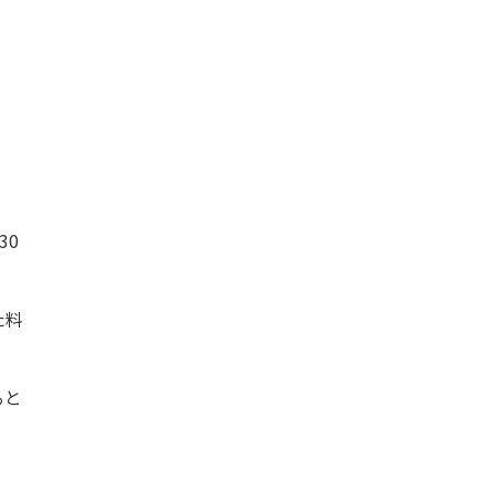
30
た料
ると