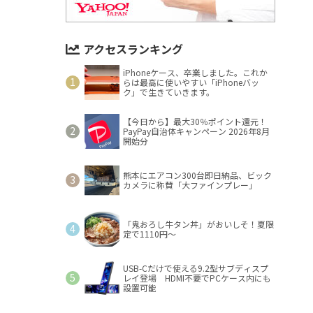
アクセスランキング
iPhoneケース、卒業しました。これか
らは最高に使いやすい「iPhoneバッ
ク」で生きていきます。
【今日から】最大30％ポイント還元！
PayPay自治体キャンペーン 2026年8月
開始分
熊本にエアコン300台即日納品、ビック
カメラに称賛「大ファインプレー」
「鬼おろし牛タン丼」がおいしそ！夏限
定で1110円～
USB-Cだけで使える9.2型サブディスプ
レイ登場 HDMI不要でPCケース内にも
設置可能