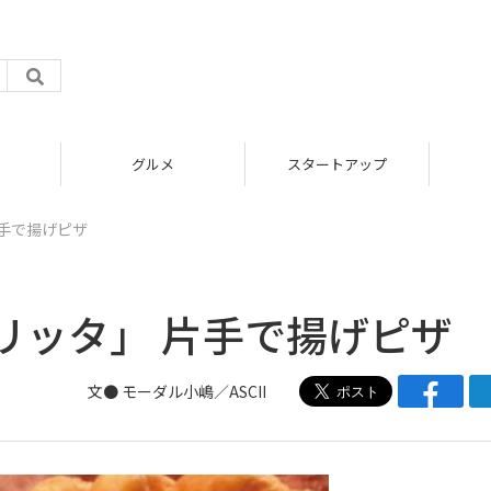
グルメ
スタートアップ
手で揚げピザ
リッタ」 片手で揚げピザ
文●
モーダル小嶋／ASCII