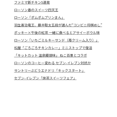
ファミマ新チキン5連発
ローソン春のスイーツ四天王
ローソン「ポムポムプリンまん」
羽生善治竜王、藤井聡太五段が選んだ“コンビニ将棋めし”
ポッキー×午後の紅茶 一緒に食べるとアサイーボウル味
ローソン「いちごミルキーサンド（苺クリーム入り）」
松屋「ごろごろチキンカレー」ミニストップで復活
「キットカット 温泉饅頭味」 ねこ百景とコラボ
ローソンのコーヒー変わる セブン-イレブン対抗か
サントリーぶどうエナドリ「キックスタート」
セブン-イレブン「抹茶スイーツフェア」