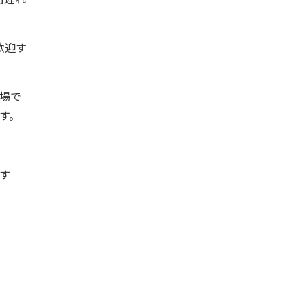
歓迎す
場で
す。
す