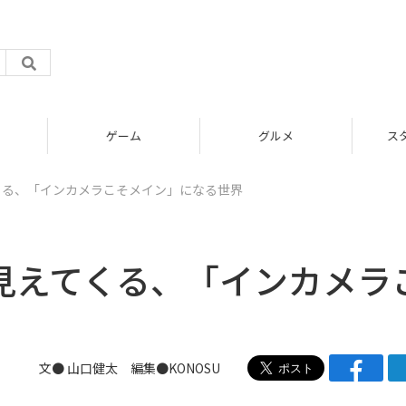
グルメ
スタートアップ
くる、「インカメラこそメイン」になる世界
ら見えてくる、「インカメラ
文●
山口健太
編集●
KONOSU