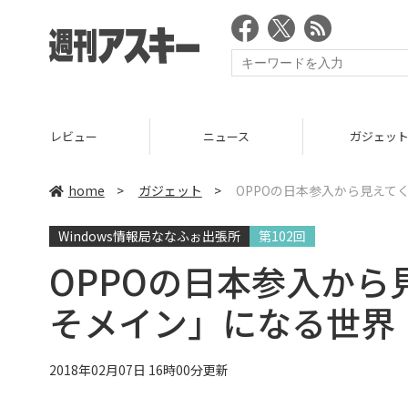
ニュース
ガジェット
ゲーム
home
>
ガジェット
>
OPPOの日本参入から見えて
Windows情報局ななふぉ出張所
第102回
OPPOの日本参入か
そメイン」になる世界
2018年02月07日 16時00分更新