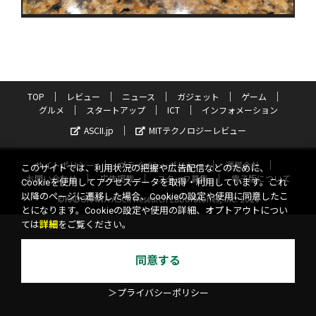
TOP
レビュー
ニュース
ガジェット
ゲーム
グルメ
スタートアップ
ICT
インフォメーション
ASCII.jp
MITテクノロジーレビュー
サイトポリシー
プライバシーポリシー
運営会社
このサイトでは、利用状況の把握や広告配信などのために、
お問い合わせ
広告掲載
スタッフ募集
電子版について
Cookieを使用してアクセスデータを取得・利用しています。これ
以降のページに遷移した場合、Cookieの設定や使用に同意したこ
©KADOKAWA ASCII Research Laboratories, Inc. 2026
とになります。Cookieの設定や使用の詳細、オプトアウトについ
ては
詳細
をご覧ください。
同意する
＞プライバシーポリシー