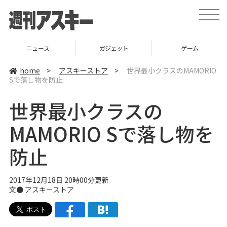
t
o
g
g
l
ニュース
ガジェット
ゲーム
e
n
a
home
>
アスキーストア
>
世界最小クラスのMAMORIO
v
Sで落し物を防止
i
g
a
世界最小クラスの
t
i
o
MAMORIO Sで落し物を
n
防止
2017年12月18日 20時00分更新
文●
アスキーストア