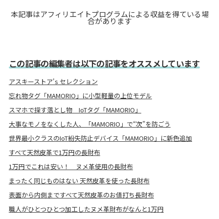
本記事はアフィリエイトプログラムによる収益を得ている場
合があります
この記事の編集者は以下の記事をオススメしています
アスキーストア's セレクション
忘れ物タグ「MAMORIO」に小型軽量の上位モデル
スマホで探す落とし物 IoTタグ「MAMORIO」
大事なモノをなくした人、「MAMORIO」で“次”を防ごう
世界最小クラスのIoT紛失防止デバイス「MAMORIO」に新色追加
すべて天然皮革で1万円の長財布
1万円でこれは安い！ ヌメ革使用の長財布
まったく同じものはない 天然皮革を使った長財布
表面から内側まですべて天然皮革のお値打ち長財布
職人がひとつひとつ加工したヌメ革財布がなんと1万円