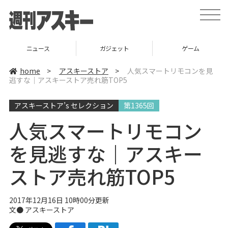
t
o
g
g
l
ニュース
ガジェット
ゲーム
e
n
a
home
>
アスキーストア
>
人気スマートリモコンを見
v
逃すな｜アスキーストア売れ筋TOP5
i
g
a
アスキーストア’s セレクション
第1365回
t
i
o
人気スマートリモコン
n
を見逃すな｜アスキー
ストア売れ筋TOP5
2017年12月16日 10時00分更新
文●
アスキーストア