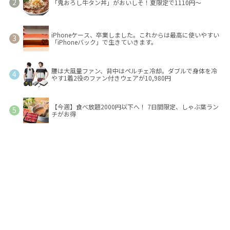
「鬼おろし牛タン丼」がおいしそ！夏限定で1110円～
iPhoneケース、卒業しました。これからは最高に使いやすい
「iPhoneバック」で生きていきます。
腰は大風量ファン、背中はペルチェ冷却。ダブルで身体を冷
やす1着2役のファン付きウェアが10,980円
【今週】食べ放題2000円以下へ！ 7日間限定、しゃぶ葉ラン
チがお得