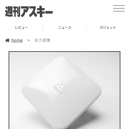
toggle
naviga
レビュー
ニュース
ガジェット
home
>
拡大画像