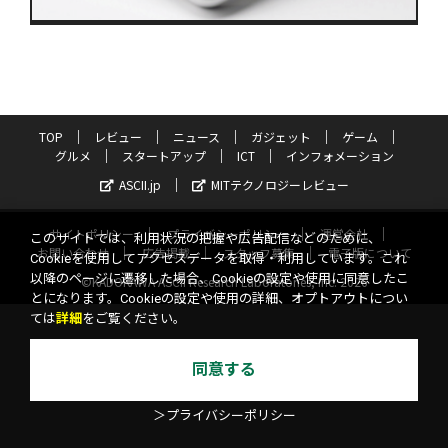
TOP
レビュー
ニュース
ガジェット
ゲーム
グルメ
スタートアップ
ICT
インフォメーション
ASCII.jp
MITテクノロジーレビュー
サイトポリシー
プライバシーポリシー
運営会社
このサイトでは、利用状況の把握や広告配信などのために、
お問い合わせ
広告掲載
スタッフ募集
電子版について
Cookieを使用してアクセスデータを取得・利用しています。これ
以降のページに遷移した場合、Cookieの設定や使用に同意したこ
©KADOKAWA ASCII Research Laboratories, Inc. 2026
とになります。Cookieの設定や使用の詳細、オプトアウトについ
ては
詳細
をご覧ください。
同意する
＞プライバシーポリシー