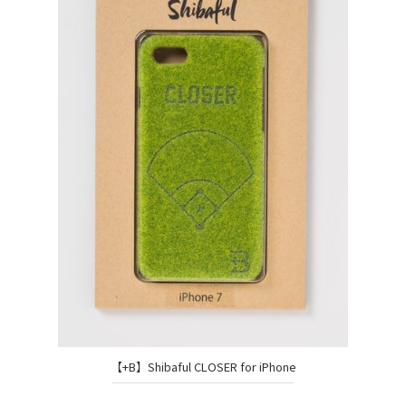
【+B】Shibaful CLOSER for iPhone