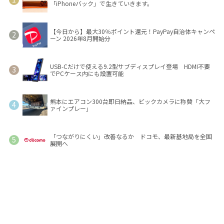
「iPhoneバック」で生きていきます。
【今日から】最大30％ポイント還元！PayPay自治体キャンペ
ーン 2026年8月開始分
USB-Cだけで使える9.2型サブディスプレイ登場 HDMI不要
でPCケース内にも設置可能
熊本にエアコン300台即日納品、ビックカメラに称賛「大フ
ァインプレー」
「つながりにくい」改善なるか ドコモ、最新基地局を全国
展開へ