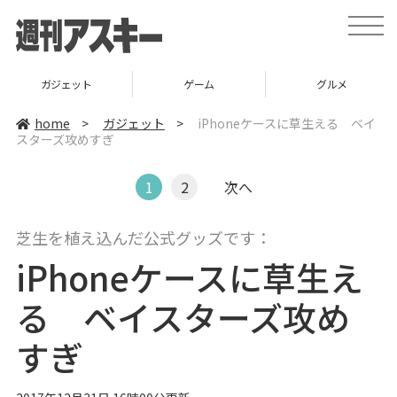
t
o
g
g
l
ガジェット
ゲーム
グルメ
e
n
a
home
>
ガジェット
>
iPhoneケースに草生える ベイ
v
スターズ攻めすぎ
i
g
a
t
1
2
次へ
i
o
n
芝生を植え込んだ公式グッズです：
iPhoneケースに草生え
る ベイスターズ攻め
すぎ