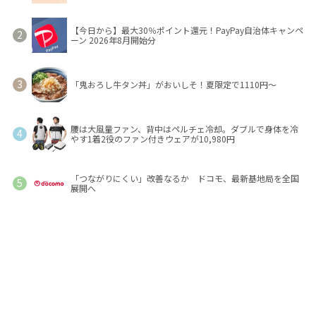
【今日から】最大30％ポイント還元！PayPay自治体キャンペ
ーン 2026年8月開始分
「鬼おろし牛タン丼」がおいしそ！夏限定で1110円～
腰は大風量ファン、背中はペルチェ冷却。ダブルで身体を冷
やす1着2役のファン付きウェアが10,980円
「つながりにくい」改善なるか ドコモ、最新基地局を全国
展開へ