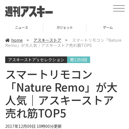
t
o
g
g
l
ニュース
ガジェット
ゲーム
e
n
a
home
>
アスキーストア
>
スマートリモコン「Nature
v
Remo」が大人気｜アスキーストア売れ筋TOP5
i
g
a
アスキーストア’s セレクション
第1355回
t
i
o
スマートリモコン
n
「Nature Remo」が大
人気｜アスキーストア
売れ筋TOP5
2017年12月09日 10時00分更新