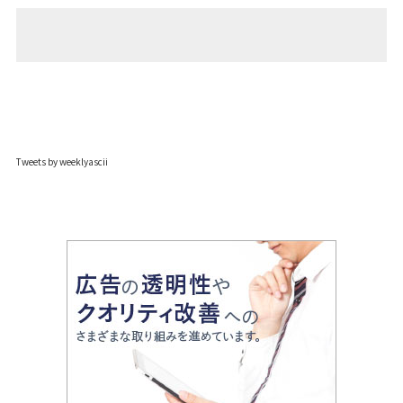
Tweets by weeklyascii