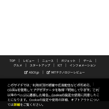
TOP
レビュー
ニュース
ガジェット
ゲーム
グルメ
スタートアップ
ICT
インフォメーション
ASCII.jp
MITテクノロジーレビュー
サイトポリシー
プライバシーポリシー
運営会社
このサイトでは、利用状況の把握や広告配信などのために、
お問い合わせ
広告掲載
スタッフ募集
電子版について
Cookieを使用してアクセスデータを取得・利用しています。これ
以降のページに遷移した場合、Cookieの設定や使用に同意したこ
©KADOKAWA ASCII Research Laboratories, Inc. 2026
とになります。Cookieの設定や使用の詳細、オプトアウトについ
ては
詳細
をご覧ください。