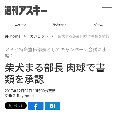
t
o
g
g
l
ニュース
ガジェット
ゲーム
e
n
a
home
>
ガジェット
>
柴犬まる部長 肉球で書類を承認
v
i
g
アドビ特命宣伝部長としてキャンペーン会議に出
a
t
席：
i
o
柴犬まる部長 肉球で書
n
類を承認
2017年12月04日 13時00分更新
文● G. Raymond