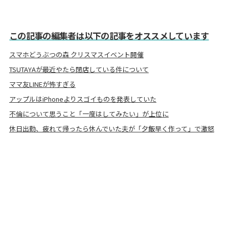
この記事の編集者は以下の記事をオススメしています
スマホどうぶつの森 クリスマスイベント開催
TSUTAYAが最近やたら閉店している件について
ママ友LINEが怖すぎる
アップルはiPhoneよりスゴイものを発表していた
不倫について思うこと「一度はしてみたい」が上位に
休日出勤、疲れて帰ったら休んでいた夫が「夕飯早く作って」で激怒