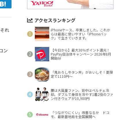
アクセスランキング
。それ
iPhoneケース、卒業しました。これか
らは最高に使いやすい「iPhoneバッ
。
ク」で生きていきます。
ロン
【今日から】最大30％ポイント還元！
PayPay自治体キャンペーン 2026年8月
開始分
「鬼おろし牛タン丼」がおいしそ！夏限
定で1110円～
腰は大風量ファン、背中はペルチェ冷
却。ダブルで身体を冷やす1着2役のファ
ン付きウェアが10,980円
「つながりにくい」改善なるか ドコ
モ、最新基地局を全国展開へ