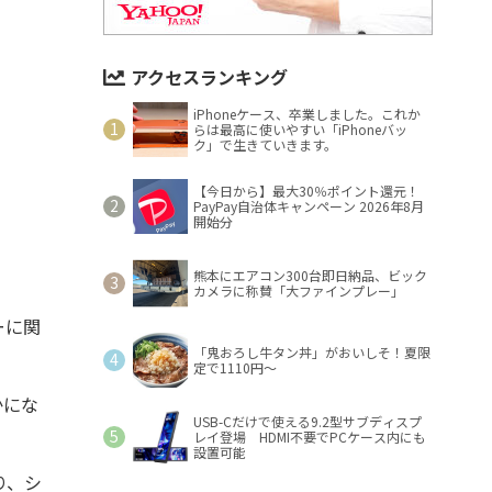
アクセスランキング
iPhoneケース、卒業しました。これか
らは最高に使いやすい「iPhoneバッ
ク」で生きていきます。
【今日から】最大30％ポイント還元！
PayPay自治体キャンペーン 2026年8月
開始分
熊本にエアコン300台即日納品、ビック
カメラに称賛「大ファインプレー」
ーに関
「鬼おろし牛タン丼」がおいしそ！夏限
定で1110円～
かにな
USB-Cだけで使える9.2型サブディスプ
レイ登場 HDMI不要でPCケース内にも
設置可能
り、シ