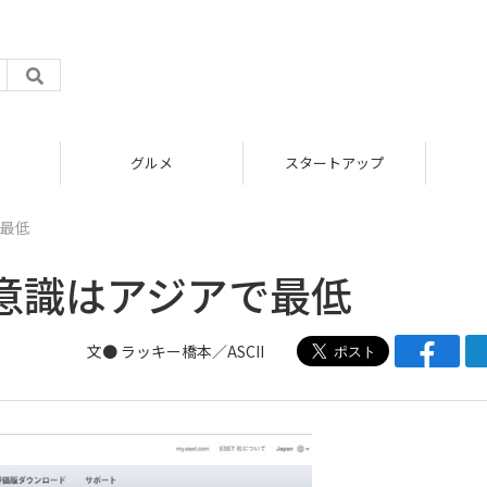
グルメ
スタートアップ
最低
意識はアジアで最低
文● ラッキー橋本／ASCII