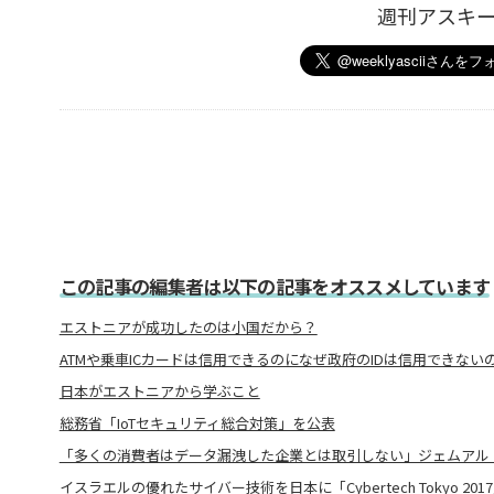
週刊アスキ
この記事の編集者は以下の記事をオススメしています
エストニアが成功したのは小国だから？
ATMや乗車ICカードは信用できるのになぜ政府のIDは信用できない
日本がエストニアから学ぶこと
総務省「IoTセキュリティ総合対策」を公表
「多くの消費者はデータ漏洩した企業とは取引しない」ジェムアル
イスラエルの優れたサイバー技術を日本に「Cybertech Tokyo 201