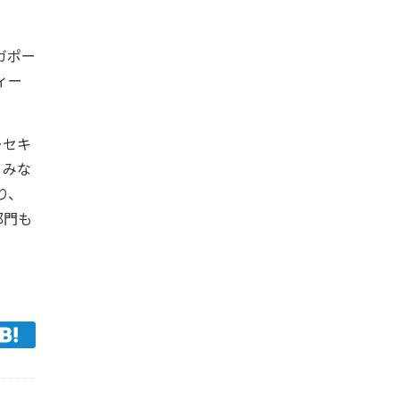
ガポー
ィー
ーセキ
とみな
り、
部門も