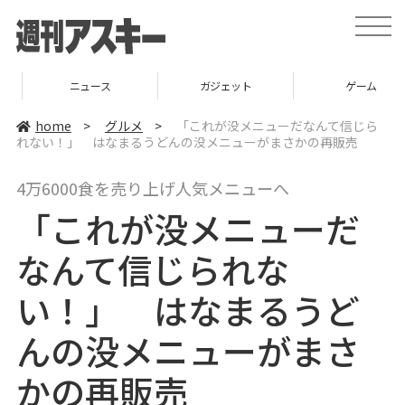
t
o
g
g
l
ニュース
ガジェット
ゲーム
e
n
a
home
>
グルメ
>
「これが没メニューだなんて信じら
v
れない！」 はなまるうどんの没メニューがまさかの再販売
i
g
a
4万6000食を売り上げ人気メニューへ
t
i
「これが没メニューだ
o
n
なんて信じられな
い！」 はなまるうど
んの没メニューがまさ
かの再販売