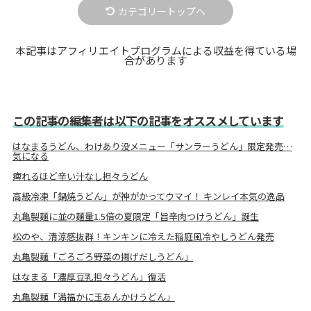
カテゴリートップへ
本記事はアフィリエイトプログラムによる収益を得ている場
合があります
この記事の編集者は以下の記事をオススメしています
はなまるうどん、わけあり没メニュー「サンラーうどん」限定発売…
気になる
痺れるほど辛い汁なし担々うどん
高級冷凍「鍋焼うどん」が神がかってウマイ！ キンレイ本気の逸品
丸亀製麺に並の麺量1.5倍の夏限定「旨辛肉つけうどん」誕生
松のや、清涼感抜群！キンキンに冷えた稲庭風冷やしうどん発売
丸亀製麺「ごろごろ野菜の揚げだしうどん」
はなまる「濃厚豆乳担々うどん」復活
丸亀製麺「満福かに玉あんかけうどん」