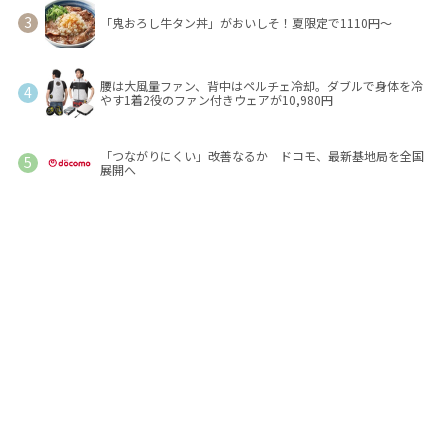
「鬼おろし牛タン丼」がおいしそ！夏限定で1110円～
腰は大風量ファン、背中はペルチェ冷却。ダブルで身体を冷
やす1着2役のファン付きウェアが10,980円
「つながりにくい」改善なるか ドコモ、最新基地局を全国
展開へ