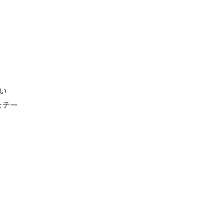
い
たチー