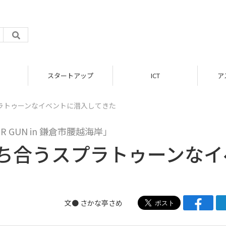
スタートアップ
ICT
ア
ラトゥーンなイベントに潜入してきた
 GUN in 鎌倉市腰越海岸」
撃ち合うスプラトゥーンなイ
文● さかな亭さめ