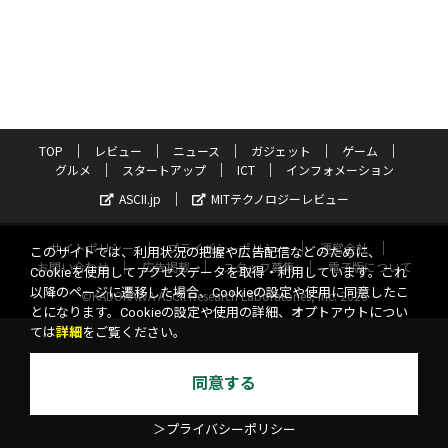
TOP
レビュー
ニュース
ガジェット
ゲーム
グルメ
スタートアップ
ICT
インフォメーション
ASCII.jp
MITテクノロジーレビュー
サイトポリシー
プライバシーポリシー
運営会社
このサイトでは、利用状況の把握や広告配信などのために、
お問い合わせ
広告掲載
スタッフ募集
電子版について
Cookieを使用してアクセスデータを取得・利用しています。これ
以降のページに遷移した場合、Cookieの設定や使用に同意したこ
©KADOKAWA ASCII Research Laboratories, Inc. 2026
とになります。Cookieの設定や使用の詳細、オプトアウトについ
ては
詳細
をご覧ください。
同意する
＞プライバシーポリシー