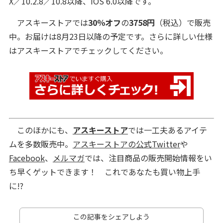
X／10.2.8／10.8以降、iOS 6.0以降です。
アスキーストアでは
30％オフ
の
3758円
（税込）で販売
中。お届けは8月23日以降の予定です。さらに詳しい仕様
はアスキーストアでチェックしてください。
このほかにも、
アスキーストア
では一工夫あるアイテ
ムを多数販売中。
アスキーストアの公式Twitter
や
Facebook
、
メルマガ
では、注目商品の販売開始情報をい
ち早くゲットできます！ これであなたも買い物上手
に!?
この記事をシェアしよう