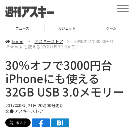
t
o
g
g
l
ニュース
ガジェット
ゲーム
e
n
a
home
>
アスキーストア
>
30％オフで3000円台
v
iPhoneにも使える32GB USB 3.0メモリー
i
g
a
30％オフで3000円台
t
i
o
iPhoneにも使える
n
32GB USB 3.0メモリー
2017年08月21日 20時00分更新
文●
アスキーストア