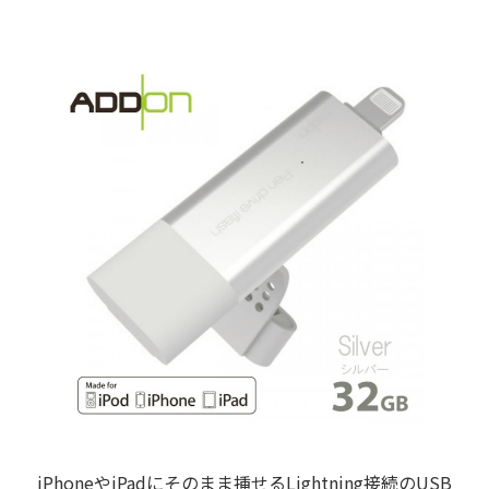
iPhoneやiPadにそのまま挿せるLightning接続のUSB