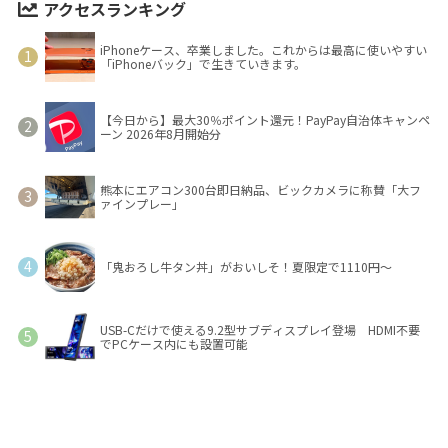
アクセスランキング
iPhoneケース、卒業しました。これからは最高に使いやすい
「iPhoneバック」で生きていきます。
【今日から】最大30％ポイント還元！PayPay自治体キャンペ
ーン 2026年8月開始分
熊本にエアコン300台即日納品、ビックカメラに称賛「大フ
ァインプレー」
「鬼おろし牛タン丼」がおいしそ！夏限定で1110円～
USB-Cだけで使える9.2型サブディスプレイ登場 HDMI不要
でPCケース内にも設置可能