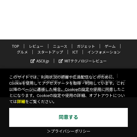
TOP
レビュー
ニュース
ガジェット
ゲーム
グルメ
スタートアップ
ICT
インフォメーション
ASCII.jp
MITテクノロジーレビュー
サイトポリシー
プライバシーポリシー
運営会社
このサイトでは、利用状況の把握や広告配信などのために、
お問い合わせ
広告掲載
スタッフ募集
電子版について
Cookieを使用してアクセスデータを取得・利用しています。これ
以降のページに遷移した場合、Cookieの設定や使用に同意したこ
©KADOKAWA ASCII Research Laboratories, Inc. 2026
とになります。Cookieの設定や使用の詳細、オプトアウトについ
ては
詳細
をご覧ください。
同意する
＞プライバシーポリシー