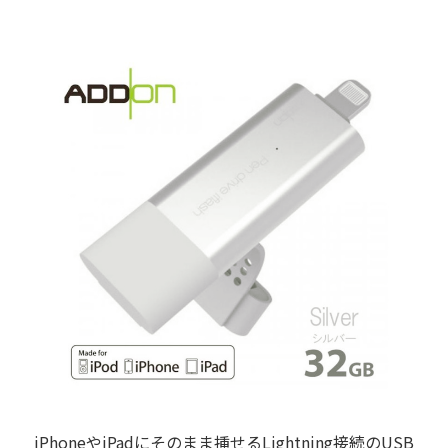
iPhoneやiPadにそのまま挿せるLightning接続のUSB