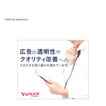
Tweets by weeklyascii