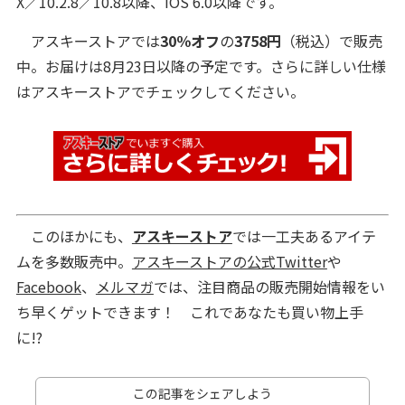
X／10.2.8／10.8以降、iOS 6.0以降です。
アスキーストアでは
30％オフ
の
3758円
（税込）で販売
中。お届けは8月23日以降の予定です。さらに詳しい仕様
はアスキーストアでチェックしてください。
このほかにも、
アスキーストア
では一工夫あるアイテ
ムを多数販売中。
アスキーストアの公式Twitter
や
Facebook
、
メルマガ
では、注目商品の販売開始情報をい
ち早くゲットできます！ これであなたも買い物上手
に!?
この記事をシェアしよう