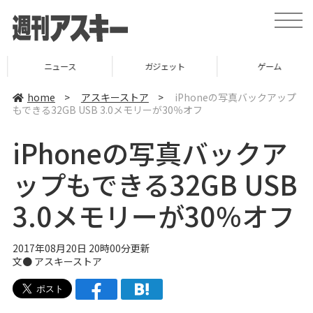
t
o
g
g
l
ニュース
ガジェット
ゲーム
e
n
a
home
>
アスキーストア
>
iPhoneの写真バックアップ
v
もできる32GB USB 3.0メモリーが30％オフ
i
g
a
iPhoneの写真バックア
t
i
o
ップもできる32GB USB
n
3.0メモリーが30％オフ
2017年08月20日 20時00分更新
文●
アスキーストア