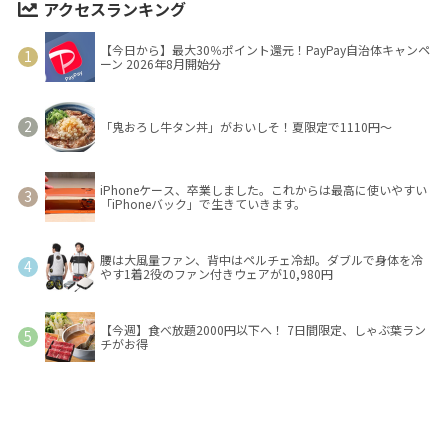
アクセスランキング
【今日から】最大30％ポイント還元！PayPay自治体キャンペ
ーン 2026年8月開始分
「鬼おろし牛タン丼」がおいしそ！夏限定で1110円～
iPhoneケース、卒業しました。これからは最高に使いやすい
「iPhoneバック」で生きていきます。
腰は大風量ファン、背中はペルチェ冷却。ダブルで身体を冷
やす1着2役のファン付きウェアが10,980円
【今週】食べ放題2000円以下へ！ 7日間限定、しゃぶ葉ラン
チがお得