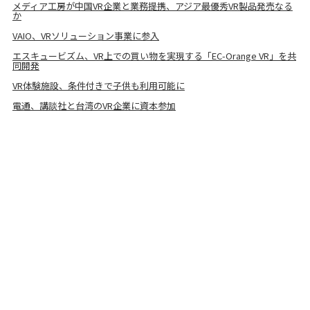
メディア工房が中国VR企業と業務提携、アジア最優秀VR製品発売なる
か
VAIO、VRソリューション事業に参入
エスキュービズム、VR上での買い物を実現する「EC-Orange VR」を共
同開発
VR体験施設、条件付きで子供も利用可能に
電通、講談社と台湾のVR企業に資本参加