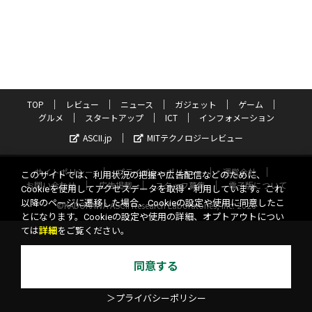
TOP
レビュー
ニュース
ガジェット
ゲーム
グルメ
スタートアップ
ICT
インフォメーション
ASCII.jp
MITテクノロジーレビュー
サイトポリシー
プライバシーポリシー
運営会社
このサイトでは、利用状況の把握や広告配信などのために、
お問い合わせ
広告掲載
スタッフ募集
電子版について
Cookieを使用してアクセスデータを取得・利用しています。これ
以降のページに遷移した場合、Cookieの設定や使用に同意したこ
©KADOKAWA ASCII Research Laboratories, Inc. 2026
とになります。Cookieの設定や使用の詳細、オプトアウトについ
ては
詳細
をご覧ください。
同意する
＞プライバシーポリシー