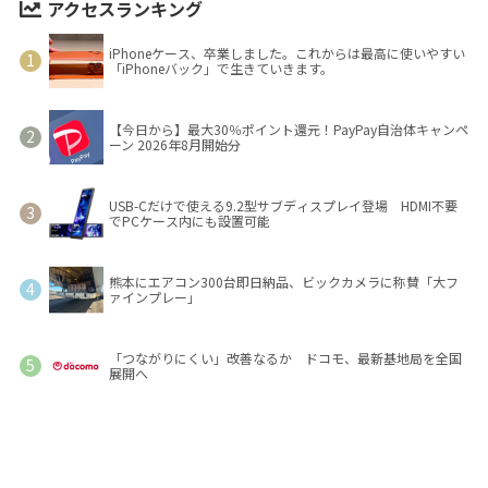
アクセスランキング
iPhoneケース、卒業しました。これからは最高に使いやすい
「iPhoneバック」で生きていきます。
【今日から】最大30％ポイント還元！PayPay自治体キャンペ
ーン 2026年8月開始分
USB-Cだけで使える9.2型サブディスプレイ登場 HDMI不要
でPCケース内にも設置可能
熊本にエアコン300台即日納品、ビックカメラに称賛「大フ
ァインプレー」
「つながりにくい」改善なるか ドコモ、最新基地局を全国
展開へ