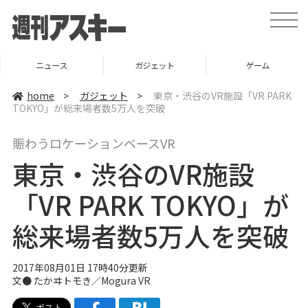
t
o
g
g
l
ニュース
ガジェット
ゲーム
e
n
a
home
>
ガジェット
>
東京・渋谷のVR施設「VR PARK
v
TOKYO」が総来場者数5万人を突破
i
g
a
賑わうロケーションベースVR
t
i
東京・渋谷のVR施設
o
n
「VR PARK TOKYO」が
総来場者数5万人を突破
2017年08月01日 17時40分更新
文● たかヰトモき／Mogura VR