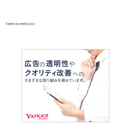
Tweets by weeklyascii