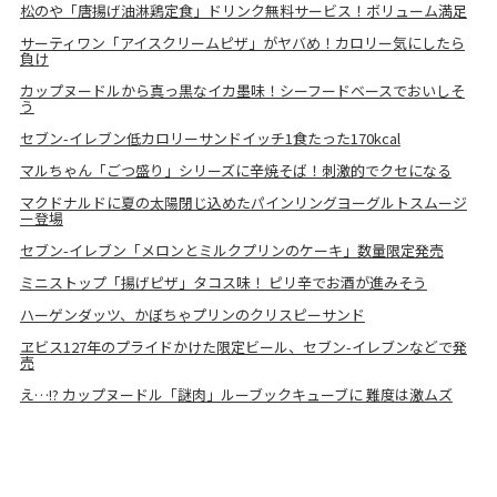
松のや「唐揚げ油淋鶏定食」ドリンク無料サービス！ボリューム満足
サーティワン「アイスクリームピザ」がヤバめ！カロリー気にしたら
負け
カップヌードルから真っ黒なイカ墨味！シーフードベースでおいしそ
う
セブン-イレブン低カロリーサンドイッチ1食たった170kcal
マルちゃん「ごつ盛り」シリーズに辛焼そば！刺激的でクセになる
マクドナルドに夏の太陽閉じ込めたパインリングヨーグルトスムージ
ー登場
セブン-イレブン「メロンとミルクプリンのケーキ」数量限定発売
ミニストップ「揚げピザ」タコス味！ ピリ辛でお酒が進みそう
ハーゲンダッツ、かぼちゃプリンのクリスピーサンド
ヱビス127年のプライドかけた限定ビール、セブン-イレブンなどで発
売
え…!? カップヌードル「謎肉」ルーブックキューブに 難度は激ムズ