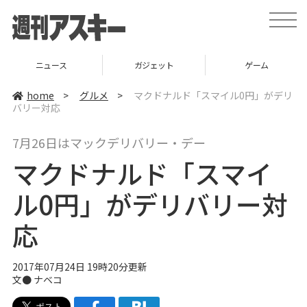
t
o
g
g
l
ニュース
ガジェット
ゲーム
e
n
a
home
>
グルメ
>
マクドナルド「スマイル0円」がデリ
v
バリー対応
i
g
a
7月26日はマックデリバリー・デー
t
i
マクドナルド「スマイ
o
n
ル0円」がデリバリー対
応
2017年07月24日 19時20分更新
文●
ナベコ