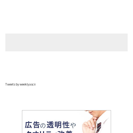
Tweets by weeklyascii