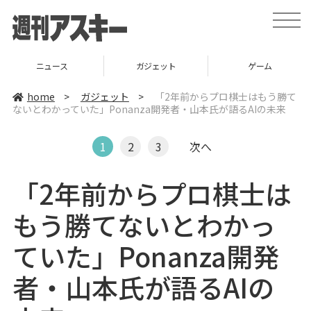
t
o
g
g
l
ニュース
ガジェット
ゲーム
e
n
a
home
>
ガジェット
>
「2年前からプロ棋士はもう勝て
v
ないとわかっていた」Ponanza開発者・山本氏が語るAIの未来
i
g
a
t
1
2
3
次へ
i
o
n
「2年前からプロ棋士は
もう勝てないとわかっ
ていた」Ponanza開発
者・山本氏が語るAIの