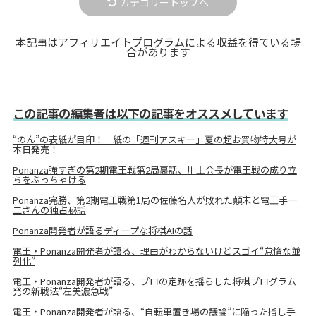
カテゴリートップへ
本記事はアフィリエイトプログラムによる収益を得ている場
合があります
この記事の編集者は以下の記事をオススメしています
“のん”の表紙が目印！ 紙の「週刊アスキー」夏の超お買物特大号が
本日発売！
Ponanza強すぎの第2期電王戦第2局裏話、川上会長が電王戦の成り立
ちをぶっちゃける
Ponanza完勝、第2期電王戦第1局の佐藤名人が敗れた顛末と電王手一
二さんの独占秘話
Ponanza開発者が語るディープな将棋AIの話
電王・Ponanza開発者が語る、理由がわからないけどスゴイ“怠惰な並
列化”
電王・Ponanza開発者が語る、プロの定跡を揺らした将棋プログラム
発の新戦法“左美濃急戦”
電王・Ponanza開発者が語る、“自転車置き場の議論”に陥った指し手