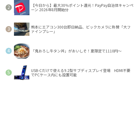
【今日から】最大30％ポイント還元！PayPay自治体キャンペ
ーン 2026年8月開始分
熊本にエアコン300台即日納品、ビックカメラに称賛「大フ
ァインプレー」
「鬼おろし牛タン丼」がおいしそ！夏限定で1110円～
USB-Cだけで使える9.2型サブディスプレイ登場 HDMI不要
でPCケース内にも設置可能