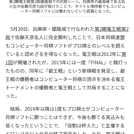
第2期電王戦第2局姫路城での対局シーン。将棋界の最高峰である名
人位の佐藤天彦九段が負けたことで、タイトル保持者でもコンピュ
ーター将棋ソフトには敵わないという認識となった。
5月20日、兵庫県・姫路城で行なわれた
第2期電王戦第2
局
で佐藤天彦名人に完全勝利したことで、日本将棋連盟
もコンピューター将棋ソフトがプロ棋士のレベルを超え
ていると認めざるを得なくなった。電王戦は2012年に
第
1回
が開催されたが、2015年には一度「FINAL」と銘打っ
たものの、同年に「叡王戦」という新棋戦を発足し、叡
王戦の優勝者はコンピューター将棋の頂点を決める電王
トーナメントの優勝者と電王戦として対局することにな
った。
結局、2016年以降は1度もプロ棋士がコンピューター
将棋ソフトに勝つことはできず、今後も勝てる見込みも
低くなったということで、「役割は終えた」と主催する
ドワンゴの川上会長が終了宣言をした。ただ、叡王戦は