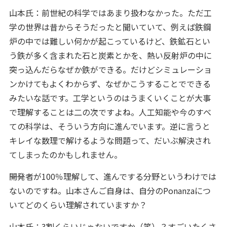
山本氏：前世紀の科学ではあまり扱わなかった。ただ工
学の世界は昔からそうだったと聞いていて、例えば鉄鋼
炉の中では難しい何かが起こっているけど、鉄鉱石とい
う鉄が多く含まれた石と炭素とかを、熱い反射炉の中に
突っ込んだらなぜか鉄ができる。だけどシミュレーショ
ンかけてもよくわからず、なぜかこうすることでできる
みたいな話です。工学というのはうまくいくことが大事
で理解することは二の次ですよね。人工知能や今のすべ
ての科学は、そういう方向に進んでいます。逆に言うと
キレイな数理で解けるような問題って、だいぶ解決され
てしまったのかもしれません。
――開発者が100％理解して、進んでする分野というわけでは
ないのですね。山本さんご自身は、自分のPonanzaにつ
いてどのくらい理解されていますか？
山本氏：3割くらいじゃないですか（笑）？すごいたくさ