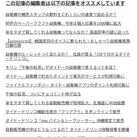
この記事の編集者は以下の記事をオススメしています
自販機の補充スタッフは飲料をどれくらいの速度で詰めるか？
好評のペーパークラフト自販機、今年は個人応募を1000個に拡大
傘をタダで貸してくれる自販機ってなんなの？ 高返却率の謎に迫った
【sponsored】 戦国武将のボイスに斬られた！おしゃべり自販機東西
行脚の旅
自販機のルーレットって当たるの？ 社員が語る「3分で分かるダイド
ードリンコ」
キリン「午後の紅茶」がダイドーの自販機で買えるって本当？
ダイドー、自販機で貯めたポイントで楽天のサービスが利用可能に
ファイナルファンタジー ダイドー自販機アプリのポイント利用可能に
午後の紅茶、ついにチョコミント味が出る
傘をタダで貸してくれる自動販売機が地域拡大、北海道に40台設置
ダイドードリンコ機能性表示「クリアアイ」をオンラインで発売
ダイドードリンコ「miu パイン＆シークヮーサー」沖縄限定で発売
自動販売機の中はどうなってるの？ ダイドードリンコ体験授業を開催