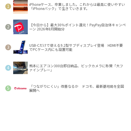
iPhoneケース、卒業しました。これからは最高に使いやすい
「iPhoneバック」で生きていきます。
【今日から】最大30％ポイント還元！PayPay自治体キャンペ
ーン 2026年8月開始分
USB-Cだけで使える9.2型サブディスプレイ登場 HDMI不要
でPCケース内にも設置可能
熊本にエアコン300台即日納品、ビックカメラに称賛「大フ
ァインプレー」
「つながりにくい」改善なるか ドコモ、最新基地局を全国
展開へ