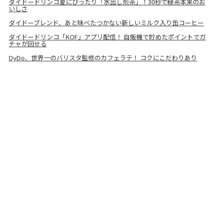
ダイドードリンコ夏にぴったり「水出し煎茶」！30秒で緑茶本来のお
いしさ
ダイドーブレンド、あと味べたつかない新しいミルク入り缶コーヒー
ダイドードリンコ「KOF」アプリ配信！ 自販機で貯めたポイントでガ
チャが回せる
DyDo、世界一のバリスタ監修のカフェラテ！ コクにこだわりあり