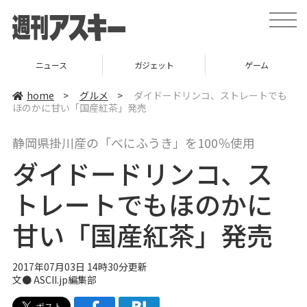
t
o
g
g
l
ニュース
ガジェット
ゲーム
e
n
a
home
>
グルメ
>
ダイドードリンコ、ストレートでも
v
ほのかに甘い「国産紅茶」発売
i
g
a
静岡県掛川産の「べにふうき」を100％使用
t
i
ダイドードリンコ、ス
o
n
トレートでもほのかに
甘い「国産紅茶」発売
2017年07月03日 14時30分更新
文● ASCII.jp編集部