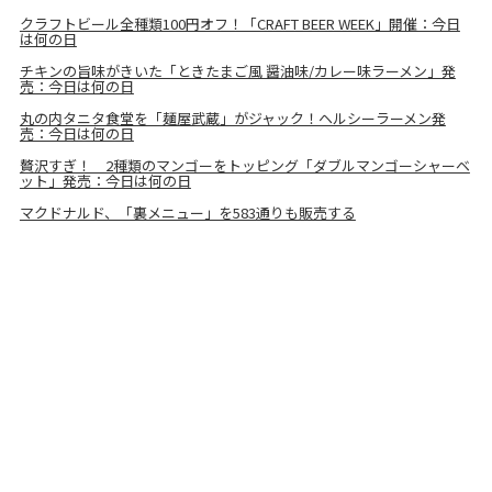
クラフトビール全種類100円オフ！「CRAFT BEER WEEK」開催：今日
は何の日
チキンの旨味がきいた「ときたまご風 醤油味/カレー味ラーメン」発
売：今日は何の日
丸の内タニタ食堂を「麺屋武蔵」がジャック！ヘルシーラーメン発
売：今日は何の日
贅沢すぎ！ 2種類のマンゴーをトッピング「ダブルマンゴーシャーベ
ット」発売：今日は何の日
マクドナルド、「裏メニュー」を583通りも販売する