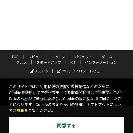
TOP
レビュー
ニュース
ガジェット
ゲーム
グルメ
スタートアップ
ICT
インフォメーション
ASCII.jp
MITテクノロジーレビュー
サイトポリシー
プライバシーポリシー
運営会社
このサイトでは、利用状況の把握や広告配信などのために、
お問い合わせ
広告掲載
スタッフ募集
電子版について
Cookieを使用してアクセスデータを取得・利用しています。これ
以降のページに遷移した場合、Cookieの設定や使用に同意したこ
©KADOKAWA ASCII Research Laboratories, Inc. 2026
とになります。Cookieの設定や使用の詳細、オプトアウトについ
ては
詳細
をご覧ください。
同意する