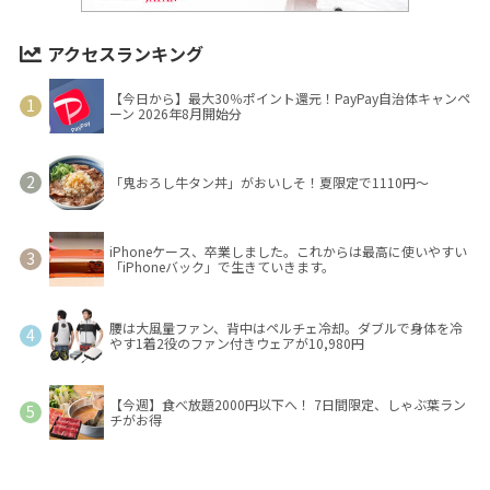
アクセスランキング
【今日から】最大30％ポイント還元！PayPay自治体キャンペ
ーン 2026年8月開始分
「鬼おろし牛タン丼」がおいしそ！夏限定で1110円～
iPhoneケース、卒業しました。これからは最高に使いやすい
「iPhoneバック」で生きていきます。
腰は大風量ファン、背中はペルチェ冷却。ダブルで身体を冷
やす1着2役のファン付きウェアが10,980円
【今週】食べ放題2000円以下へ！ 7日間限定、しゃぶ葉ラン
チがお得