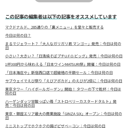
この記事の編集者は以下の記事をオススメしています
マクドナルド、285通りの「裏メニュー」を堂々と販売する
今日は何の日？
まるでジェラート？「大人なガリガリ君 マンゴー」発売：今日は何の
日
小さい？大きい？「日清焼そばプチU.F.O.ビッグ」発売：今日は何の日
1杯300円から味わえる「日本ワインMATSURI祭」開催：今日は何の日
「日本海庄や」新宿西口店で超破格の半額セール：今日は何の日
サブウェイでえび祭り「えびアボカド」のえびが2倍に：今日は何の日
東京タワー「ハイボールガーデン」開始！ タワーの下で乾杯：今日は
何の日
ハーゲンダッツ甘酸っぱい苺「ストロベリーカスタードタルト」発
売：今日は何の日
東京・銀座エリア最大の商業施設「GINZA SIX」オープン：今日は何の
日
ミニストップでホクホクの揚げピザベーコン：今日は何の日