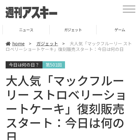
t
o
g
g
l
ニュース
ガジェット
ゲーム
e
n
a
home
>
ガジェット
>
大人気「マックフルーリー スト
v
ロベリーショートケーキ」復刻販売スタート：今日は何の日
i
g
a
今日は何の日？
第501回
t
i
o
大人気「マックフルー
n
リー ストロベリーショ
ートケーキ」復刻販売
スタート：今日は何の
日