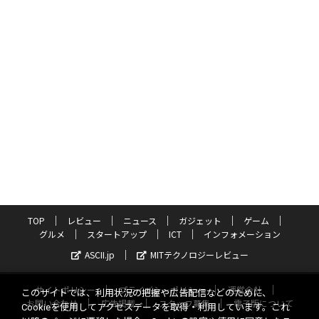
TOP
レビュー
ニュース
ガジェット
ゲーム
グルメ
スタートアップ
ICT
インフォメーション
ASCII.jp
MITテクノロジーレビュー
サイトポリシー
プライバシーポリシー
運営会社
このサイトでは、利用状況の把握や広告配信などのために、
お問い合わせ
広告掲載
スタッフ募集
電子版について
Cookieを使用してアクセスデータを取得・利用しています。これ