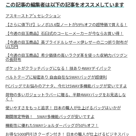
この記事の編集者は以下の記事をオススメしています
アスキーストア's セレクション
【さらに値下げ】レノボ15.6型ノートが59％オフの超特価で買える！
【今週の目玉商品】石臼式のコーヒーメーカーが今ならお買い得！
【今週の目玉商品】英ブライドルレザー×伊レザーの二つ折り財布が
U1万円
【今週の目玉商品】希少価値の高いラクダ革を使った収納力バツグン
の長財布
ポケットがクラッチバッグになる！ 技あり4WAYデイパック
ベルトテープに秘密あり 自由自在な5WAYバッグが超便利
PCバッグでお悩みのアナタ、今だけ5WAY多機能バッグが安いですよ
荷物の多いガジェットラバーに贈る、半額4WAYバッグをお見逃しな
く！
使いやすさをもっと追求！ 日本の職人が仕上げるバッグはいかが
期間限定特価！ 5WAY多機能バッグが安いですよ
機能性に優れた5WAYショルダーバッグが50％オフ！
お得な5000円引きクーポン付き！ 日本の職人が仕上げるビジネスバッ