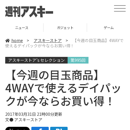
t
o
g
g
l
ニュース
ガジェット
ゲーム
e
n
a
home
>
アスキーストア
>
【今週の目玉商品】4WAYで
v
使えるデイパックが今ならお買い得！
i
g
a
アスキーストア’s セレクション
第995回
t
i
o
【今週の目玉商品】
n
4WAYで使えるデイパッ
クが今ならお買い得！
2017年03月31日 21時00分更新
文●
アスキーストア