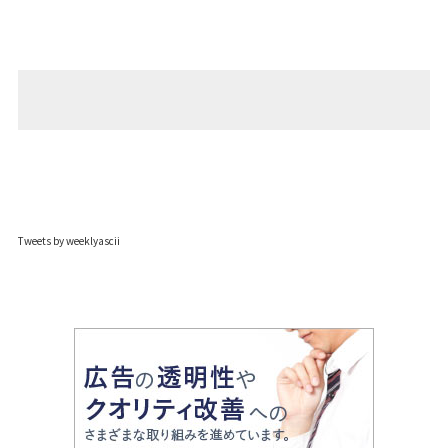
Tweets by weeklyascii