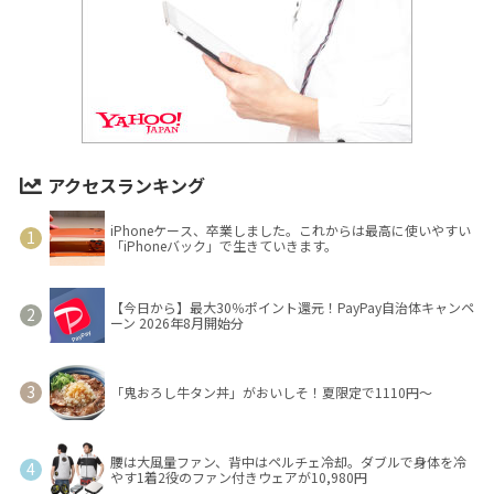
アクセスランキング
iPhoneケース、卒業しました。これからは最高に使いやすい
「iPhoneバック」で生きていきます。
【今日から】最大30％ポイント還元！PayPay自治体キャンペ
ーン 2026年8月開始分
「鬼おろし牛タン丼」がおいしそ！夏限定で1110円～
腰は大風量ファン、背中はペルチェ冷却。ダブルで身体を冷
やす1着2役のファン付きウェアが10,980円