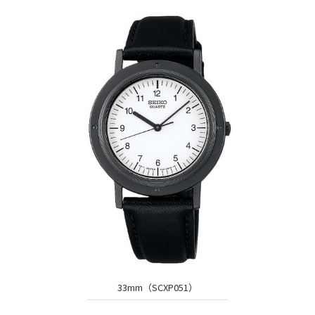
33mm（SCXP051）