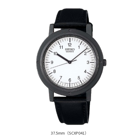
37.5mm（SCXP041）