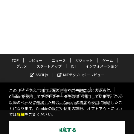
TOP
レビュー
ニュース
ガジェット
ゲーム
グルメ
スタートアップ
ICT
インフォメーション
ASCII.jp
MITテクノロジーレビュー
サイトポリシー
プライバシーポリシー
運営会社
このサイトでは、利用状況の把握や広告配信などのために、
お問い合わせ
広告掲載
スタッフ募集
電子版について
Cookieを使用してアクセスデータを取得・利用しています。これ
以降のページに遷移した場合、Cookieの設定や使用に同意したこ
©KADOKAWA ASCII Research Laboratories, Inc. 2026
とになります。Cookieの設定や使用の詳細、オプトアウトについ
ては
詳細
をご覧ください。
同意する