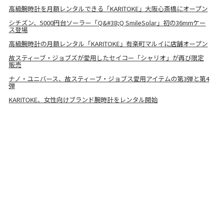
高級腕時計を月額レンタルできる「KARITOKE」大阪心斎橋にオープン
シチズン、5000円台ソーラー「Q&#38;Q SmileSolar」初の36mmケー
ス登場
高級腕時計の月額レンタル「KARITOKE」有楽町マルイに店舗オープン
故スティーブ・ジョブズが愛用したセイコー「シャリオ」が再び限定
販売
ナノ・ユニバース、故スティーブ・ジョブス愛用アイテムの第3弾と第4
弾
KARITOKE、女性向けブランド腕時計をレンタル開始