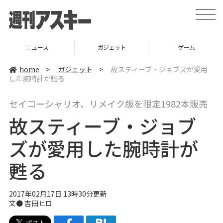
t
o
g
g
l
ニュース
ガジェット
ゲーム
e
n
a
home
>
ガジェット
>
故スティーブ・ジョブズが愛用
v
した腕時計が甦る
i
g
a
セイコーシャリオ、リメイク版を限定1982本販売
t
i
故スティーブ・ジョブ
o
n
ズが愛用した腕時計が
甦る
2017年02月17日 13時30分更新
文● 吉田ヒロ