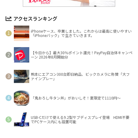
アクセスランキング
iPhoneケース、卒業しました。これからは最高に使いやすい
「iPhoneバック」で生きていきます。
【今日から】最大30％ポイント還元！PayPay自治体キャンペ
ーン 2026年8月開始分
熊本にエアコン300台即日納品、ビックカメラに称賛「大フ
ァインプレー」
「鬼おろし牛タン丼」がおいしそ！夏限定で1110円～
USB-Cだけで使える9.2型サブディスプレイ登場 HDMI不要
でPCケース内にも設置可能