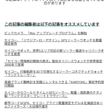
合があります
この記事の編集者は以下の記事をオススメしています
ビックカメラ、「Mac アップグレードプログラム」を開始
セイコー、「ジウジアーロ・デザイン」GPSソーラーウオッチを数量
限定発売
セイコーウオッチ、世界5エリア対応の新ソーラー電波キャリバーウオ
ッチを発表
「セイコー特殊時計開発の原点」復刻ダイバーズウォッチが世界限定
2000本で登場
セイコー、行動軌跡を3Dで可視化するソーラーコネクテッドウォッチ
「ランドトレーサー」
高級ブランド腕時計を気軽にレンタルできる「KARITOKE」事前予約受
付開始
セイコーからワールドタイム×GPSソーラー、軽量・高耐食のチタン
製「ランドマスター グレートトラヴァース」
都市コードはSPK、セイコー ブライツ数量限定モデルは北海道日本ハ
ムファイターズ・大谷翔平選手