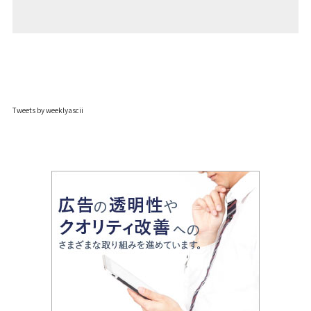
Tweets by weeklyascii