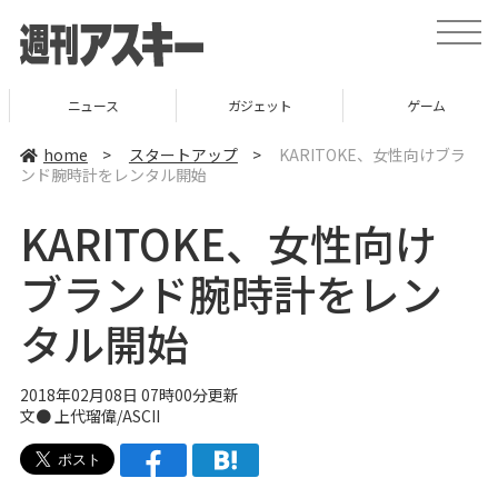
t
o
g
g
l
ニュース
ガジェット
ゲーム
e
n
a
home
>
スタートアップ
>
KARITOKE、女性向けブラ
v
ンド腕時計をレンタル開始
i
g
a
KARITOKE、女性向け
t
i
o
ブランド腕時計をレン
n
タル開始
2018年02月08日 07時00分更新
文● 上代瑠偉/ASCII