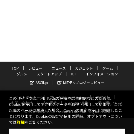
TOP
レビュー
ニュース
ガジェット
ゲーム
グルメ
スタートアップ
ICT
インフォメーション
ASCII.jp
MITテクノロジーレビュー
サイトポリシー
プライバシーポリシー
運営会社
このサイトでは、利用状況の把握や広告配信などのために、
お問い合わせ
広告掲載
スタッフ募集
電子版について
Cookieを使用してアクセスデータを取得・利用しています。これ
以降のページに遷移した場合、Cookieの設定や使用に同意したこ
©KADOKAWA ASCII Research Laboratories, Inc. 2026
とになります。Cookieの設定や使用の詳細、オプトアウトについ
ては
詳細
をご覧ください。