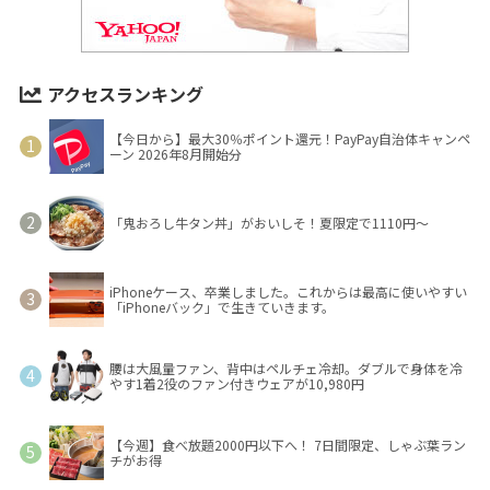
アクセスランキング
【今日から】最大30％ポイント還元！PayPay自治体キャンペ
ーン 2026年8月開始分
「鬼おろし牛タン丼」がおいしそ！夏限定で1110円～
iPhoneケース、卒業しました。これからは最高に使いやすい
「iPhoneバック」で生きていきます。
腰は大風量ファン、背中はペルチェ冷却。ダブルで身体を冷
やす1着2役のファン付きウェアが10,980円
【今週】食べ放題2000円以下へ！ 7日間限定、しゃぶ葉ラン
チがお得