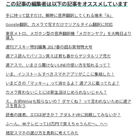
この記事の編集者は以下の記事をオススメしています
手に持って話すだけ、瞬時に音声翻訳してくれる端末「ili」
Google翻訳、カメラで写すだけでリアルタイム翻訳に対応
東京メトロ、メガホン型の音声翻訳機「メガホンヤク」を大晦日より
導入
週刊アスキー特別編集 2017春の超お買物特大号
週アス読んでパソコン買えば君も春からデジタルリア充だ
週アスで、いまさら聞けないLINEの使い方を知れるって？
いま、インストールすべきスマホアプリがここに集結した！
いまどきの「マッキー」って消せるよ？ 週アスに載ってたよ？
カメラ買わないことには新生活はじめられないじゃん？
え、お前WiGigも知らないの？ ダサくね？ って言われないために週ア
スを買おう
読者の諸君、エロは好きか？ アダルトVRに挑戦してみないか？
ふ〜ん、4Kテレビって10万円で買えちゃうんだ〜。へ〜
格安スマホの選び方を真剣に考えてみた