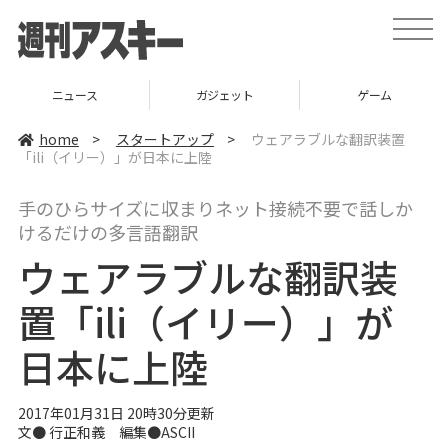
t
o
g
g
l
ニュース
ガジェット
ゲーム
e
n
a
home
>
スタートアップ
>
ウェアラブルな翻訳装置
v
「ili（イリー）」が日本に上陸
i
g
a
手のひらサイズに収まりネット接続不要で話しか
t
i
けるだけの多言語翻訳
o
n
ウェアラブルな翻訳装
置「ili（イリー）」が
日本に上陸
2017年01月31日 20時30分更新
文● 行正和義 編集●ASCII