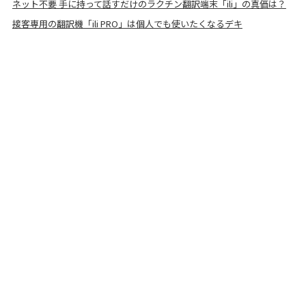
ネット不要 手に持って話すだけのラクチン翻訳端末「ili」の真価は？
接客専用の翻訳機「ili PRO」は個人でも使いたくなるデキ