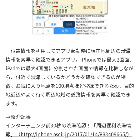
位置情報を利用してアプリ起動時に現在地周辺の渋滞
情報を素早く確認できるアプリ。iPhoneでは最大2画面、
iPadでは最大4画面に分割された画面で情報を比較しなが
ら、付近で渋滞しているかどうかを確認できるのが特
徴。お気に入り地点を100地点ほど登録できるため、目的
地近辺やよく行く周辺地域の道路情報を素早く確認でき
ます。
⇒紹介記事
インターチェンジ前30秒の渋滞確認！「周辺便利渋滞情
報」（http://iphone.ascii.jp/2017/01/14/883409665/）