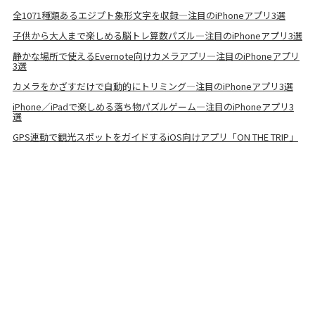
全1071種類あるエジプト象形文字を収録―注目のiPhoneアプリ3選
子供から大人まで楽しめる脳トレ算数パズル―注目のiPhoneアプリ3選
静かな場所で使えるEvernote向けカメラアプリ―注目のiPhoneアプリ
3選
カメラをかざすだけで自動的にトリミング―注目のiPhoneアプリ3選
iPhone／iPadで楽しめる落ち物パズルゲーム―注目のiPhoneアプリ3
選
GPS連動で観光スポットをガイドするiOS向けアプリ「ON THE TRIP」