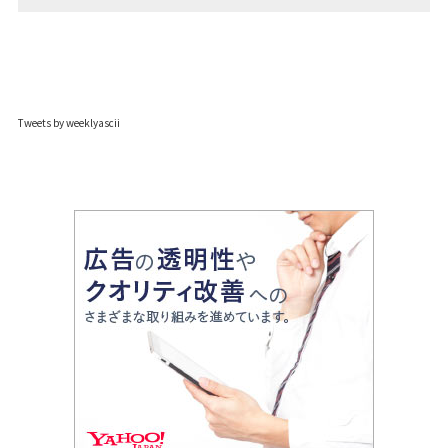
Tweets by weeklyascii