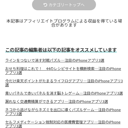
カテゴリートップへ
本記事はアフィリエイトプログラムによる収益を得ている場
合があります
この記事の編集者は以下の記事をオススメしています
ラインをつないで消す対戦パズル―注目のiPhoneアプリ3選
おせち料理はこれで！ 44のレシピサイトを横断検索―注目のiPhone
アプリ3選
今だけ楽天ポイントがたまるライフログアプリ―注目のiPhoneアプリ3
選
青いパネルで赤いパネルを消す脳トレゲーム―注目のiPhoneアプリ3選
漏れなく交通費精算ができるアプリ―注目のiPhoneアプリ3選
ネコから逃げながらネズミを出口に導くパズルゲーム―注目のiPhone
アプリ3選
セルフメディケーション税制対応の医療費管理アプリ―注目のiPhone
アプリ3選