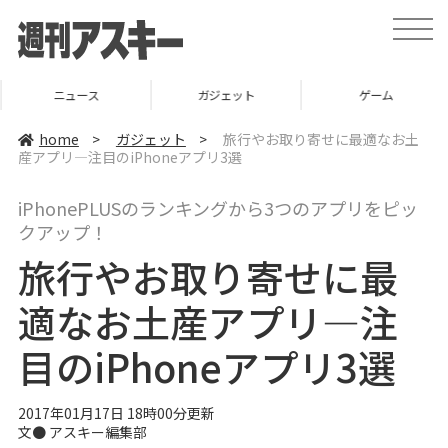
t
o
g
g
l
ニュース
ガジェット
ゲーム
e
n
a
home
>
ガジェット
>
旅行やお取り寄せに最適なお土
v
産アプリ―注目のiPhoneアプリ3選
i
g
a
iPhonePLUSのランキングから3つのアプリをピッ
t
i
クアップ！
o
n
旅行やお取り寄せに最
適なお土産アプリ―注
目のiPhoneアプリ3選
2017年01月17日 18時00分更新
文●
アスキー編集部