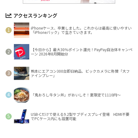
アクセスランキング
iPhoneケース、卒業しました。これからは最高に使いやすい
「iPhoneバック」で生きていきます。
【今日から】最大30％ポイント還元！PayPay自治体キャンペ
ーン 2026年8月開始分
熊本にエアコン300台即日納品、ビックカメラに称賛「大フ
ァインプレー」
「鬼おろし牛タン丼」がおいしそ！夏限定で1110円～
USB-Cだけで使える9.2型サブディスプレイ登場 HDMI不要
でPCケース内にも設置可能