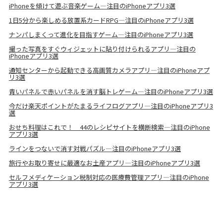
iPhoneを傾けて遊ぶ音楽ゲーム―注目のiPhoneアプリ3選
1日5分から楽しめる放置系カードRPG―注目のiPhoneアプリ3選
ナンパしまくって進化を目指すゲーム―注目のiPhoneアプリ3選
撮った写真をすぐウィジェットに貼り付けられるアプリ―注目の
iPhoneアプリ3選
通知センターから起動できる高画質カメラアプリ―注目のiPhoneアプ
リ3選
青いパネルで赤いパネルを消す脳トレゲーム―注目のiPhoneアプリ3選
今だけ楽天ポイントがたまるライフログアプリ―注目のiPhoneアプリ3
選
おせち料理はこれで！ 44のレシピサイトを横断検索―注目のiPhone
アプリ3選
ラインをつないで消す対戦パズル―注目のiPhoneアプリ3選
旅行やお取り寄せに最適なお土産アプリ―注目のiPhoneアプリ3選
セルフメディケーション税制対応の医療費管理アプリ―注目のiPhone
アプリ3選