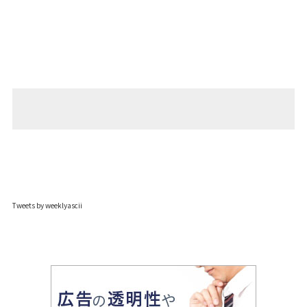
Tweets by weeklyascii