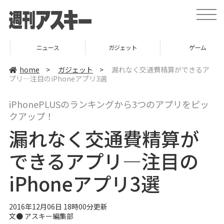
t
o
g
g
l
ニュース
ガジェット
ゲーム
e
n
a
home
>
ガジェット
>
漏れなく交通費精算ができるア
v
プリ―注目のiPhoneアプリ3選
i
g
a
iPhonePLUSのランキングから3つのアプリをピッ
t
i
クアップ！
o
n
漏れなく交通費精算が
できるアプリ―注目の
iPhoneアプリ3選
2016年12月06日 18時00分更新
文●
アスキー編集部