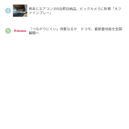
熊本にエアコン300台即日納品、ビックカメラに称賛「大フ
ァインプレー」
「つながりにくい」改善なるか ドコモ、最新基地局を全国
展開へ