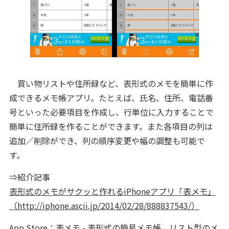
買い物リストや住所録など、表形式のメモを簡単に作
成できるメモ帳アプリ。たとえば、氏名、住所、電話番
号といった必要項目を作成し、行単位に入力することで
簡単に住所録を作ることができます。また各項目の列は
追加／削除ができ、列の順序変更や幅の調整も可能で
す。
⇒紹介記事
表形式のメモがサクッと作れるiPhoneアプリ「表メモ」
（http://iphone.ascii.jp/2014/02/28/888837543/）
App Store：
表メモ - 表形式の簡易メモ帳。リスト型のメ