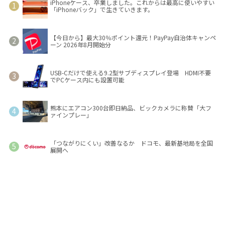
iPhoneケース、卒業しました。これからは最高に使いやすい
「iPhoneバック」で生きていきます。
【今日から】最大30％ポイント還元！PayPay自治体キャンペ
ーン 2026年8月開始分
USB-Cだけで使える9.2型サブディスプレイ登場 HDMI不要
でPCケース内にも設置可能
熊本にエアコン300台即日納品、ビックカメラに称賛「大フ
ァインプレー」
「つながりにくい」改善なるか ドコモ、最新基地局を全国
展開へ