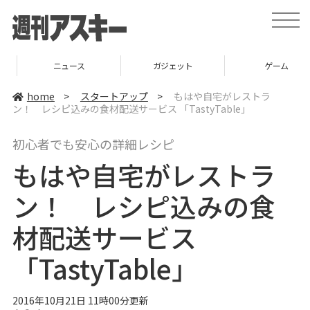
t
o
g
g
l
ニュース
ガジェット
ゲーム
e
n
a
home
>
スタートアップ
>
もはや自宅がレストラ
v
ン！ レシピ込みの食材配送サービス 「TastyTable」
i
g
a
初心者でも安心の詳細レシピ
t
i
もはや自宅がレストラ
o
n
ン！ レシピ込みの食
材配送サービス
「TastyTable」
2016年10月21日 11時00分更新