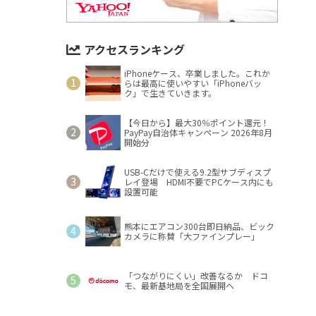
アクセスランキング
iPhoneケース、卒業しました。これか
らは最高に使いやすい「iPhoneバッ
ク」で生きていきます。
【今日から】最大30％ポイント還元！
PayPay自治体キャンペーン 2026年8月
開始分
USB-Cだけで使える9.2型サブディスプ
レイ登場 HDMI不要でPCケース内にも
設置可能
熊本にエアコン300台即日納品、ビック
カメラに称賛「大ファインプレー」
「つながりにくい」改善なるか ドコ
モ、最新基地局を全国展開へ