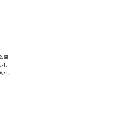
んと巨
いし
願いし