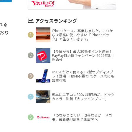
アクセスランキング
れる
iPhoneケース、卒業しました。これか
ており
らは最高に使いやすい「iPhoneバッ
ク」で生きていきます。
【今日から】最大30％ポイント還元！
PayPay自治体キャンペーン 2026年8月
開始分
USB-Cだけで使える9.2型サブディスプ
レイ登場 HDMI不要でPCケース内にも
設置可能
熊本にエアコン300台即日納品、ビック
カメラに称賛「大ファインプレー」
「つながりにくい」改善なるか ドコ
モ、最新基地局を全国展開へ