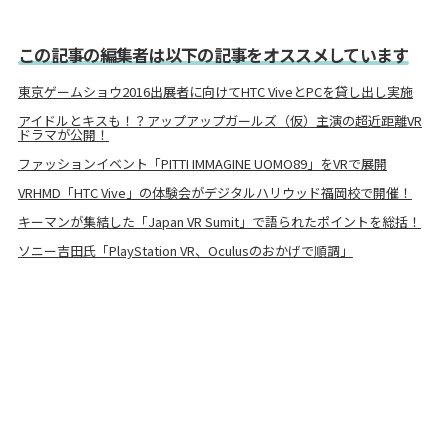
この記事の編集者は以下の記事をオススメしています
東京ゲームショウ2016出展者に向けてHTC ViveとPCを貸し出し実施
アイドルとキスも！？アップアップガールズ（仮）主演の超近距離VR
ドラマが公開！
ファッションイベント「PITTI IMMAGINE UOMO89」をVRで展開
VRHMD「HTC Vive」の体験会がデジタルハリウッド福岡校で開催！
キーマンが集結した「Japan VR Sumit」で語られたポイントを総括！
ソニー吉田氏「PlayStation VR、Oculusのおかげで順調」