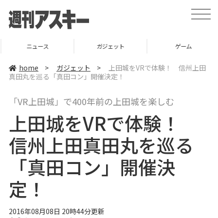
t
o
g
g
l
ニュース
ガジェット
ゲーム
e
n
a
home
>
ガジェット
>
上田城をVRで体験！ 信州上田
v
真田丸を巡る「真田コン」開催決定！
i
g
a
「VR上田城」で400年前の上田城を楽しむ
t
i
上田城をVRで体験！
o
n
信州上田真田丸を巡る
「真田コン」開催決
定！
2016年08月08日 20時44分更新