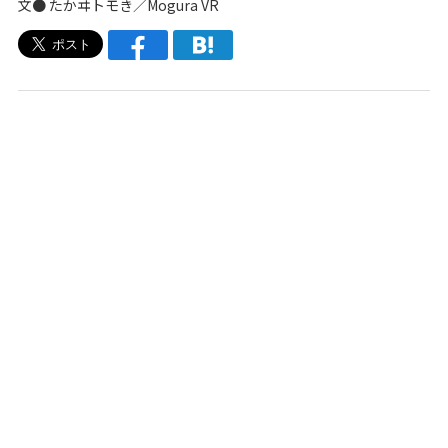
文● たかヰトモき／Mogura VR