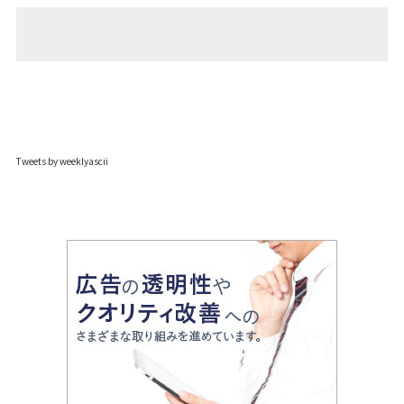
Tweets by weeklyascii