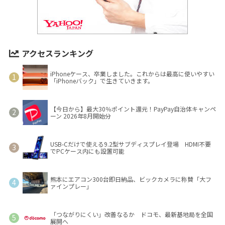
アクセスランキング
iPhoneケース、卒業しました。これからは最高に使いやすい
「iPhoneバック」で生きていきます。
【今日から】最大30％ポイント還元！PayPay自治体キャンペ
ーン 2026年8月開始分
USB-Cだけで使える9.2型サブディスプレイ登場 HDMI不要
でPCケース内にも設置可能
熊本にエアコン300台即日納品、ビックカメラに称賛「大フ
ァインプレー」
「つながりにくい」改善なるか ドコモ、最新基地局を全国
展開へ