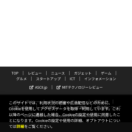
TOP
レビュー
ニュース
ガジェット
ゲーム
グルメ
スタートアップ
ICT
インフォメーション
ASCII.jp
MITテクノロジーレビュー
サイトポリシー
プライバシーポリシー
運営会社
このサイトでは、利用状況の把握や広告配信などのために、
お問い合わせ
広告掲載
スタッフ募集
電子版について
Cookieを使用してアクセスデータを取得・利用しています。これ
以降のページに遷移した場合、Cookieの設定や使用に同意したこ
©KADOKAWA ASCII Research Laboratories, Inc. 2026
とになります。Cookieの設定や使用の詳細、オプトアウトについ
ては
詳細
をご覧ください。