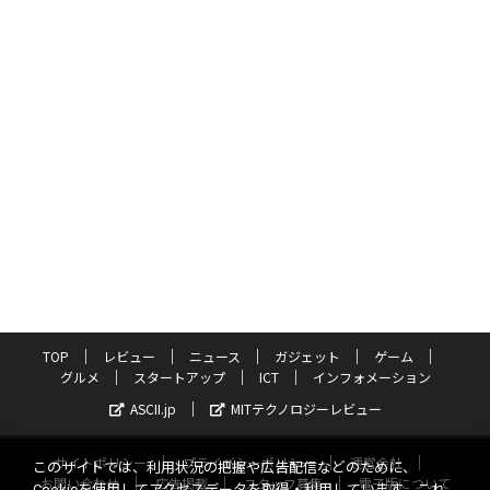
TOP
レビュー
ニュース
ガジェット
ゲーム
グルメ
スタートアップ
ICT
インフォメーション
ASCII.jp
MITテクノロジーレビュー
サイトポリシー
プライバシーポリシー
運営会社
このサイトでは、利用状況の把握や広告配信などのために、
お問い合わせ
広告掲載
スタッフ募集
電子版について
Cookieを使用してアクセスデータを取得・利用しています。これ