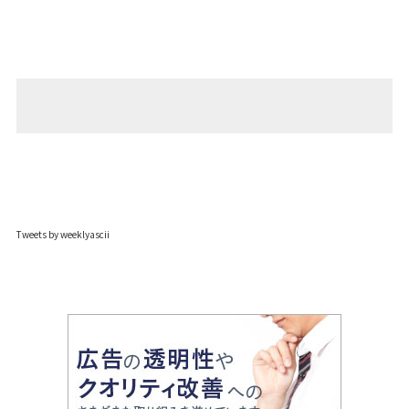
Tweets by weeklyascii