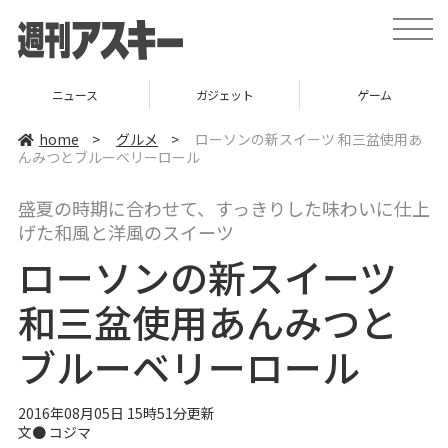
t
o
g
g
l
ニュース
ガジェット
ゲーム
e
n
a
home
>
グルメ
>
ローソンの新スイーツ 和三盆使用あ
v
んみつとブルーベリーロール
i
g
a
盛夏の時期に合わせて、すっきりした味わいに仕上
t
i
げた和風と洋風のスイーツ
o
n
ローソンの新スイーツ
和三盆使用あんみつと
ブルーベリーロール
2016年08月05日 15時51分更新
文●
コジマ