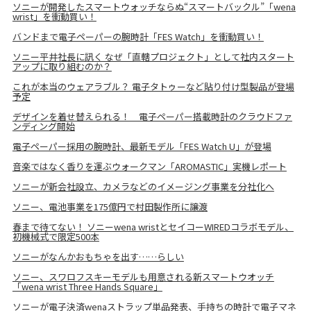
ソニーが開発したスマートウォッチならぬ“スマートバックル”「wena
wrist」を衝動買い！
バンドまで電子ペーパーの腕時計「FES Watch」を衝動買い！
ソニー平井社長に訊く なぜ「直轄プロジェクト」として社内スタート
アップに取り組むのか？
これが本当のウェアラブル？ 電子タトゥーなど貼り付け型製品が登場
予定
デザインを着せ替えられる！ 電子ペーパー搭載時計のクラウドファ
ンディング開始
電子ペーパー採用の腕時計、最新モデル「FES Watch U」が登場
音楽ではなく香りを運ぶウォークマン「AROMASTIC」実機レポート
ソニーが新会社設立、カメラなどのイメージング事業を分社化へ
ソニー、電池事業を175億円で村田製作所に譲渡
春まで待てない！ ソニーwena wristとセイコーWIREDコラボモデル、
初機械式で限定500本
ソニーがなんかおもちゃを出す……らしい
ソニー、スワロフスキーモデルも用意される新スマートウオッチ
「wena wrist Three Hands Square」
ソニーが電子決済wenaストラップ単品発表、手持ちの時計で電子マネ