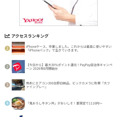
アクセスランキング
iPhoneケース、卒業しました。これからは最高に使いやすい
「iPhoneバック」で生きていきます。
【今日から】最大30％ポイント還元！PayPay自治体キャンペ
ーン 2026年8月開始分
熊本にエアコン300台即日納品、ビックカメラに称賛「大フ
ァインプレー」
「鬼おろし牛タン丼」がおいしそ！夏限定で1110円～