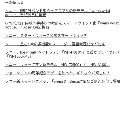
ーが使える
ソニー、腕時計バンド型ウェアラブルの新モデル「wena wrist
active」を3月9日に発売
GPS/心拍計内蔵で手持ちの時計をスマートウォッチ化「wena wrist
active」：Xperia周辺機器
ソニー、スター・ウォーズ公式スマートウォッチ
ソニー、重さ48gの多機能ICレコーダー 音量最適化など対応
ソニー、h.ear on新ヘッドフォン「WH-H910N」と首かけワイヤレス
「WI-1000XM2」
ソニー、ウォークマン新モデル「NW-ZX500」と「NW-A100」
ウォークマン40周年記念モデルを触った、ギミックが楽しい！
ソニー新スマートウォッチ「wena 3」Suica対応など劇的進化し増殖