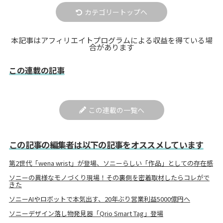
カテゴリートップへ
本記事はアフィリエイトプログラムによる収益を得ている場
合があります
この連載の記事
この連載の一覧へ
この記事の編集者は以下の記事をオススメしています
第2世代「wena wrist」が登場、ソニーらしい「作品」としての存在感
ソニーの異様なモノづくり現場！その裏側を密着取材したらコレがで
きた
ソニーAIやロボットで本気出す、20年ぶり営業利益5000億円へ
ソニーデザイン落し物発見器「Qrio Smart Tag」登場