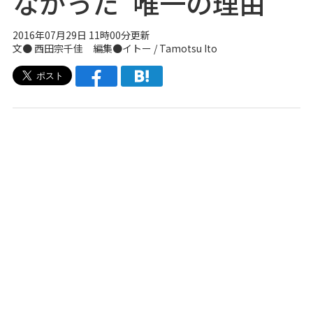
なかった"唯一の理由
2016年07月29日 11時00分更新
文● 西田宗千佳 編集●
イトー / Tamotsu Ito