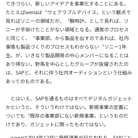
てきづらい、新しいアイデアを事業化することにある。
たとえばwenaは〝ウェアラブルデバイス〟という観点で
見ればソニーの領域だが、〝腕時計〟として見れば、ソ
ニーが手掛けたことがない領域となる。通常のプロセス
と同じく、〝事業部〟から製品を出すのであれば、社内
事情も製品づくりのプロセスもわからない〝ソニー1年
生〟が、いきなり製品開発の中心メンバーになることは
あり得ない。對馬を中心としたグループが抜擢されたの
は、SAPと、それに伴う社内オーディションという仕組み
あってのものである。
とはいえ、SAPを通るものはすべてデジタルガジェット
かというと、そういうわけではない。新規事業の定義に
ついても〝既存の事業部にない新規事業〟というものだ
けであり、ガジェットに限ったものではない。
wenaは2014年12月に最終選考が行なわれた、SAPにと