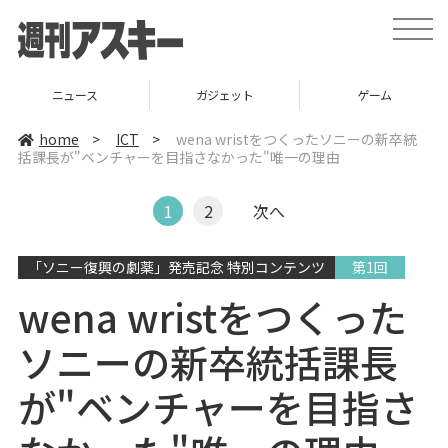
t
o
g
g
l
ニュース
ガジェット
ゲーム
e
n
a
home
>
ICT
>
wena wristをつくったソニーの新卒統
v
括課長が"ベンチャーを目指さなかった"唯一の理由
i
g
a
t
1
2
次へ
i
o
n
「ソニー復興の劇薬」発売記念 特別コンテンツ
第1回
wena wristをつくった
ソニーの新卒統括課長
が"ベンチャーを目指さ