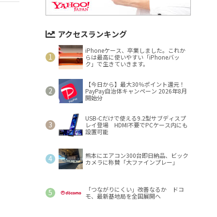
アクセスランキング
iPhoneケース、卒業しました。これか
らは最高に使いやすい「iPhoneバッ
ク」で生きていきます。
【今日から】最大30％ポイント還元！
PayPay自治体キャンペーン 2026年8月
開始分
USB-Cだけで使える9.2型サブディスプ
レイ登場 HDMI不要でPCケース内にも
設置可能
熊本にエアコン300台即日納品、ビック
カメラに称賛「大ファインプレー」
「つながりにくい」改善なるか ドコ
モ、最新基地局を全国展開へ