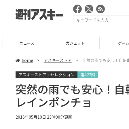
ニュース
ガジェット
ゲーム
home
>
アスキーストア
>
突然の雨でも安心！自転
アスキーストア’s セレクション
第422回
突然の雨でも安心！自
レインポンチョ
2016年05月10日 23時00分更新